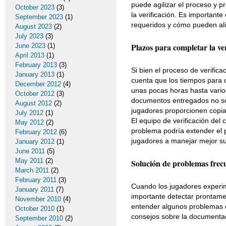
puede agilizar el proceso y 
October 2023
(3)
la verificación. Es importan
September 2023
(1)
requeridos y cómo pueden ali
August 2023
(2)
July 2023
(3)
Plazos para completar la ver
June 2023
(1)
April 2013
(1)
February 2013
(3)
Si bien el proceso de verific
January 2013
(1)
cuenta que los tiempos para 
December 2012
(4)
unas pocas horas hasta vario
October 2012
(3)
documentos entregados no son
August 2012
(2)
jugadores proporcionen copias
July 2012
(1)
El equipo de verificación del
May 2012
(2)
problema podría extender el p
February 2012
(6)
jugadores a manejar mejor su
January 2012
(1)
June 2011
(5)
May 2011
(2)
Solución de problemas frec
March 2011
(2)
February 2011
(3)
Cuando los jugadores experim
January 2011
(7)
importante detectar prontamen
November 2010
(4)
entender algunos problemas c
October 2010
(1)
consejos sobre la documenta
September 2010
(2)