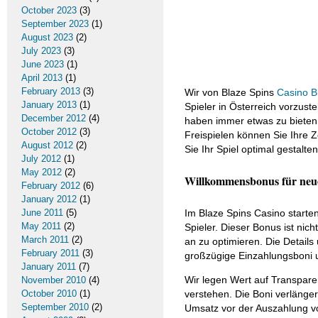
October 2023
(3)
September 2023
(1)
August 2023
(2)
July 2023
(3)
June 2023
(1)
April 2013
(1)
February 2013
(3)
Wir von Blaze Spins
Casino B
January 2013
(1)
Spieler in Österreich vorzust
December 2012
(4)
haben immer etwas zu bieten
October 2012
(3)
Freispielen können Sie Ihre Ze
August 2012
(2)
Sie Ihr Spiel optimal gestal
July 2012
(1)
May 2012
(2)
Willkommensbonus für neue
February 2012
(6)
January 2012
(1)
June 2011
(5)
Im Blaze Spins Casino starte
May 2011
(2)
Spieler. Dieser Bonus ist nic
March 2011
(2)
an zu optimieren. Die Details
February 2011
(3)
großzügige Einzahlungsboni u
January 2011
(7)
Wir legen Wert auf Transpare
November 2010
(4)
October 2010
(1)
verstehen. Die Boni verlänge
September 2010
(2)
Umsatz vor der Auszahlung vo