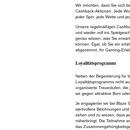
Wir möchten, dass Sie sich b
Cashback-Aktionen. Jede Woch
jeder Spin, jede Wette und jed
Unsere regelmäßigen Cashbac
und wieder voll ins Spielgesc
genau wissen, was Sie erwart
können. Egal, ob Sie ein erfa
abgestimmt, Ihr Gaming-Erleb
Loyalitätsprogramm
Neben der Begeisterung für be
Loyalitätsprogramms nicht au
organisierte Treuestufen, die 
wir gegen attraktive Boni od
Je engagierter wir bei Blaze 
wertvollere Belohnungen und 
sehen und zu wissen, dass je
näherbringt. Die Teilnahme a
das Zusammengehörigkeitsgef