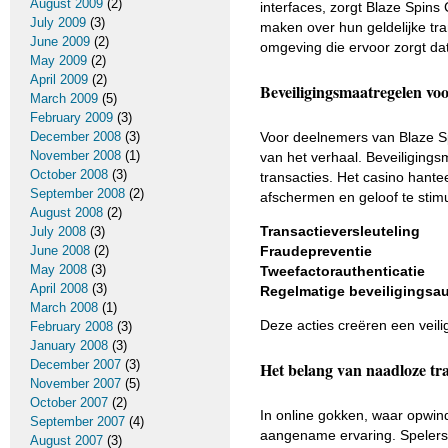
August 2009
(2)
interfaces, zorgt Blaze Spins
July 2009
(3)
maken over hun geldelijke tra
June 2009
(2)
omgeving die ervoor zorgt d
May 2009
(2)
April 2009
(2)
Beveiligingsmaatregelen voo
March 2009
(5)
February 2009
(3)
December 2008
(3)
Voor deelnemers van Blaze Sp
November 2008
(1)
van het verhaal. Beveiligings
October 2008
(3)
transacties. Het casino hante
September 2008
(2)
afschermen en geloof te stimu
August 2008
(2)
Transactieversleuteling
July 2008
(3)
June 2008
(2)
Fraudepreventie
May 2008
(3)
Tweefactorauthenticatie
April 2008
(3)
Regelmatige beveiligingsau
March 2008
(1)
Deze acties creëren een veilig
February 2008
(3)
January 2008
(3)
December 2007
(3)
Het belang van naadloze tra
November 2007
(5)
October 2007
(2)
In online gokken, waar opwind
September 2007
(4)
aangename ervaring. Spelers 
August 2007
(3)