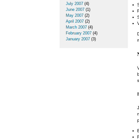
July 2007
(4)
June 2007
(1)
May 2007
(2)
April 2007
(2)
March 2007
(4)
February 2007
(4)
January 2007
(3)