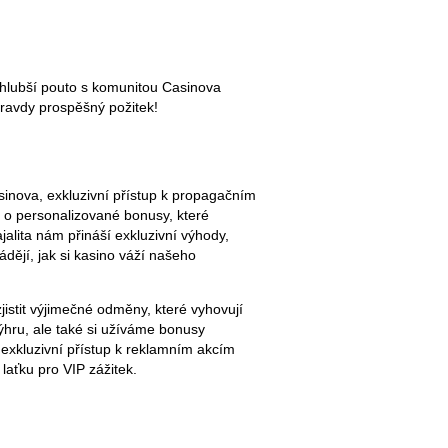
í hlubší pouto s komunitou Casinova
pravdy prospěšný požitek!
inova, exkluzivní přístup k propagačním
i o personalizované bonusy, které
lita nám přináší exkluzivní výhody,
dějí, jak si kasino váží našeho
zjistit výjimečné odměny, které vyhovují
hru, ale také si užíváme bonusy
e exkluzivní přístup k reklamním akcím
laťku pro VIP zážitek.