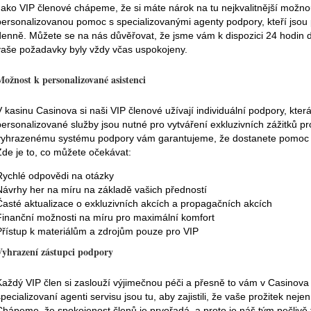
Jako VIP členové chápeme, že si máte nárok na tu nejkvalitnější možn
personalizovanou pomoc s specializovanými agenty podpory, kteří jsou 
denně. Můžete se na nás důvěřovat, že jsme vám k dispozici 24 hodin de
vaše požadavky byly vždy včas uspokojeny.
Možnost k personalizované asistenci
V kasinu Casinova si naši VIP členové užívají individuální podpory, kter
personalizované služby jsou nutné pro vytváření exkluzivních zážitků 
vyhrazenému systému podpory vám garantujeme, že dostanete pomoc na 
Zde je to, co můžete očekávat:
Rychlé odpovědi na otázky
Návrhy her na míru na základě vašich předností
Časté aktualizace o exkluzivních akcích a propagačních akcích
Finanční možnosti na míru pro maximální komfort
Přístup k materiálům a zdrojům pouze pro VIP
Vyhrazení zástupci podpory
Každý VIP člen si zaslouží výjimečnou péči a přesně to vám v Casinov
pecializovaní agenti servisu jsou tu, aby zajistili, že vaše prožitek neje
Chápeme, že spokojenost členů je prvořadá, a proto je náš tým pečlivě 