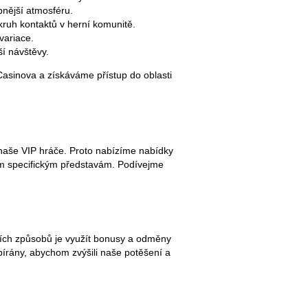
bnější atmosféru.
kruh kontaktů v herní komunitě.
variace.
ší návštěvy.
sinova a získáváme přístup do oblasti
 naše VIP hráče. Proto nabízíme nabídky
im specifickým představám. Podívejme
pších způsobů je využít bonusy a odměny
ybírány, abychom zvýšili naše potěšení a