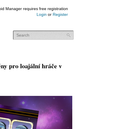
id Manager requires free registration
Login
or
Register
y pro loajální hráče v