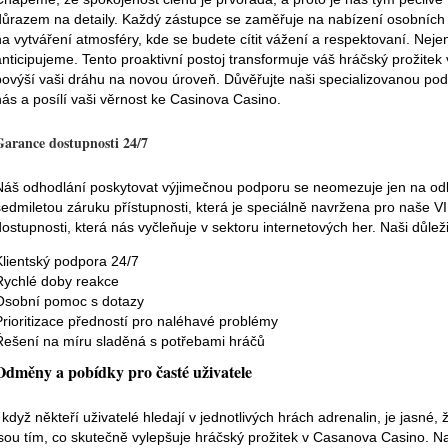
důrazem na detaily. Každý zástupce se zaměřuje na nabízení osobních 
na vytváření atmosféry, kde se budete cítit vážení a respektovaní. Neje
anticipujeme. Tento proaktivní postoj transformuje váš hráčský prožit
povýší vaši dráhu na novou úroveň. Důvěřujte naši specializovanou pod
nás a posílí vaši věrnost ke Casinova Casino.
Garance dostupnosti 24/7
Náš odhodlání poskytovat výjimečnou podporu se neomezuje jen na odbo
sedmiletou záruku přístupnosti, která je speciálně navržena pro naše VI
dostupnosti, která nás vyčleňuje v sektoru internetových her. Naši důleži
Klientský podpora 24/7
Rychlé doby reakce
Osobní pomoc s dotazy
Prioritizace předností pro naléhavé problémy
Řešení na míru sladěná s potřebami hráčů
Odměny a pobídky pro časté uživatele
I když někteří uživatelé hledají v jednotlivých hrách adrenalin, je jasn
jsou tím, co skutečně vylepšuje hráčský prožitek v Casanova Casino. N