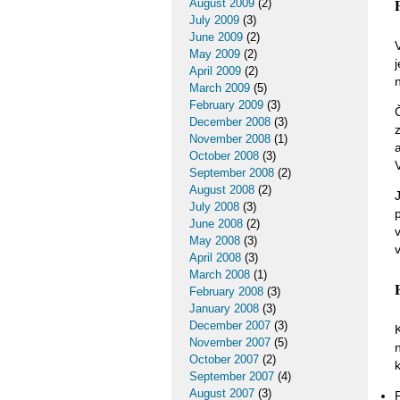
August 2009
(2)
July 2009
(3)
June 2009
(2)
May 2009
(2)
April 2009
(2)
March 2009
(5)
February 2009
(3)
December 2008
(3)
November 2008
(1)
October 2008
(3)
September 2008
(2)
August 2008
(2)
July 2008
(3)
June 2008
(2)
May 2008
(3)
April 2008
(3)
March 2008
(1)
February 2008
(3)
January 2008
(3)
December 2007
(3)
November 2007
(5)
October 2007
(2)
September 2007
(4)
August 2007
(3)