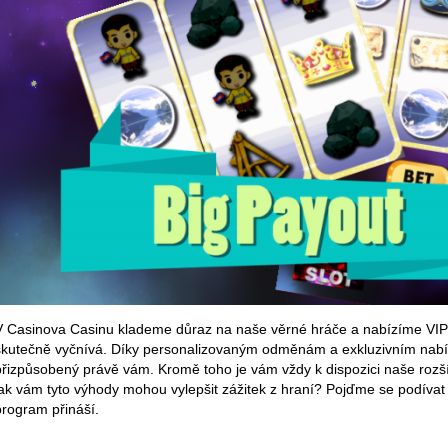
V Casinova Casinu klademe důraz na naše věrné hráče a nabízíme VIP l
skutečně vyčnívá. Díky personalizovaným odměnám a exkluzivním nabí
přizpůsobený právě vám. Kromě toho je vám vždy k dispozici naše rozš
jak vám tyto výhody mohou vylepšit zážitek z hraní? Pojďme se podívat 
program přináší.