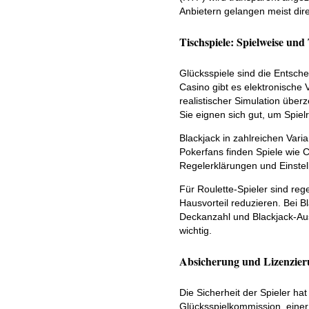
Anbietern gelangen meist direk
Tischspiele: Spielweise und
Glücksspiele sind die Entschei
Casino gibt es elektronische 
realistischer Simulation über
Sie eignen sich gut, um Spielr
Blackjack in zahlreichen Vari
Pokerfans finden Spiele wie 
Regelerklärungen und Einstell
Für Roulette-Spieler sind reg
Hausvorteil reduzieren. Bei 
Deckanzahl und Blackjack-Aus
wichtig.
Absicherung und Lizenzier
Die Sicherheit der Spieler hat
Glücksspielkommission, einer 