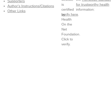
Supporters
for trustworthy health
Author's Instructions/Citations
information:
Other Links
verify here
.