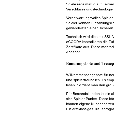
Spiele regelmäßig auf Fairnes
Verschlüsselungstechnologie 
Verantwortungsvolles Spielen w
Spieler können Einzahlungsli
gewährleisten einen sicheren 
Technisch wird dies mit SSL-
eCOGRA kontrollieren die Zuf
Zertifikate aus. Diese mehrsc
Angebot.
Bonusangebote und Treue
Willkommensangebote für neue
und spielerfreundlich. Es empf
lesen. So zieht man den grö
Für Bestandskunden ist ein 
sich Spieler Punkte. Diese k
können eigene Kundenbetreue
Ein erstklassiges Treueprogr