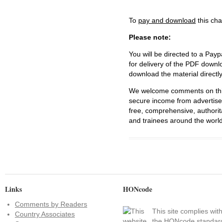
To
pay and download
this cha
Please note:
You will be directed to a Payp
for delivery of the PDF downl
download the material directl
We welcome comments on this 
secure income from advertisem
free, comprehensive, authorit
and trainees around the world
Links
HONcode
Comments by Readers
This site complies wit
Country Associates
the
HONcode standar