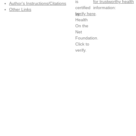
for trustworthy health
Author's Instructions/Citations
information:
Other Links
verify here
.