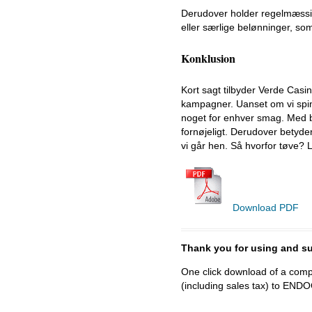
Derudover holder regelmæssig
eller særlige belønninger, som v
Konklusion
Kort sagt tilbyder Verde Casi
kampagner. Uanset om vi spinn
noget for enhver smag. Med br
fornøjeligt. Derudover betyde
vi går hen. Så hvorfor tøve? 
Download PDF
Thank you for using and
One click download of a compl
(including sales tax) to 