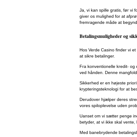
Ja, vi kan spille gratis, før v
giver os mulighed for at afprø
fremragende måde at begynde
Betalingsmuligheder og sik
Hos Verde Casino finder vi e
at sikre betalinger.
Fra konventionelle kredit- og d
ved hånden. Denne mangfoldigh
Sikkerhed er en højeste prior
krypteringsteknologi for at be
Derudover hjælper deres stren
vores spiloplevelse uden pro
Uanset om vi sætter penge ind
betyder, at vi ikke skal vente
Med banebrydende betalingslø