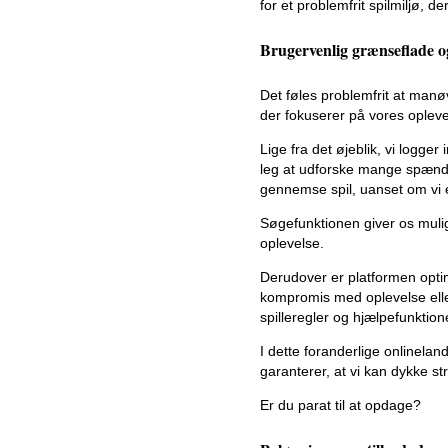
for et problemfrit spilmiljø,
Brugervenlig grænseflade o
Det føles problemfrit at manø
der fokuserer på vores opleve
Lige fra det øjeblik, vi logger
leg at udforske mange spænde
gennemse spil, uanset om vi er
Søgefunktionen giver os muligh
oplevelse.
Derudover er platformen optime
kompromis med oplevelse elle
spilleregler og hjælpefunktion
I dette foranderlige onlinelan
garanterer, at vi kan dykke str
Er du parat til at opdage?