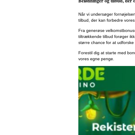
Belønninger og tilbud, der o
Når vi undersøger fornøjelsen
tilbud, der kan forbedre vores
Fra generøse velkomstbonusser
tiltrækkende tilbud forøger i
større chance for at udforske
Forestil dig at starte med bon
vores egne penge.