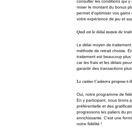
consulter les conditions qui y
miser le montant du bonus plu
permet d'optimiser vos gains 
votre expérience de jeu et a
Quel est le délai moyen de trai
Le délai moyen de traitement de
méthode de retrait choisie. E
traitement est beaucoup plus r
car les frais et les délais pe
garantir des transactions plus
Le casino Casinova propose-t-i
Oui, notre programme de fidél
En y participant, nous tirons
préférentielle et des gratifi
progressons les paliers du pr
enrichissante. C'est une form
notre fidélité !