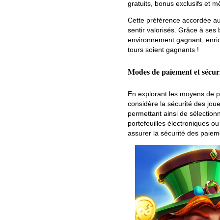
gratuits, bonus exclusifs et
Cette préférence accordée au
sentir valorisés. Grâce à ses
environnement gagnant, enric
tours soient gagnants !
Modes de paiement et sécur
En explorant les moyens de p
considère la sécurité des jou
permettant ainsi de sélectionne
portefeuilles électroniques o
assurer la sécurité des paiem