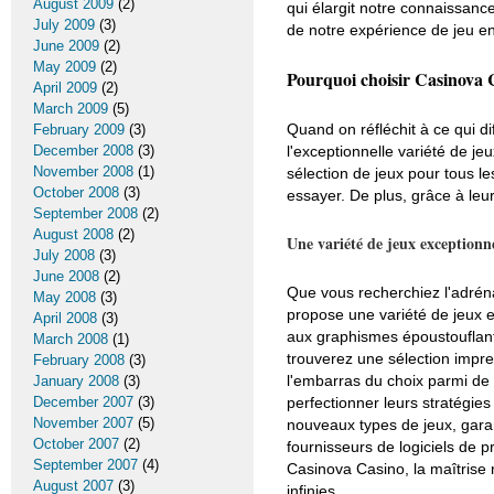
August 2009
(2)
qui élargit notre connaissance
July 2009
(3)
de notre expérience de jeu e
June 2009
(2)
May 2009
(2)
Pourquoi choisir Casinova 
April 2009
(2)
March 2009
(5)
Quand on réfléchit à ce qui d
February 2009
(3)
December 2008
(3)
l'exceptionnelle variété de j
November 2008
(1)
sélection de jeux pour tous l
October 2008
(3)
essayer. De plus, grâce à leu
September 2008
(2)
August 2008
(2)
Une variété de jeux exceptionne
July 2008
(3)
June 2008
(2)
Que vous recherchiez l'adrén
May 2008
(3)
propose une variété de jeux e
April 2008
(3)
aux graphismes époustouflant
March 2008
(1)
trouverez une sélection impr
February 2008
(3)
l'embarras du choix parmi de
January 2008
(3)
December 2007
(3)
perfectionner leurs stratégies
November 2007
(5)
nouveaux types de jeux, gara
October 2007
(2)
fournisseurs de logiciels de 
September 2007
(4)
Casinova Casino, la maîtrise n
August 2007
(3)
infinies.