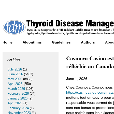
Home
Algorithms
Guidelines
Authors
Abou
Casinova Casino est
Archives
réfléchie au Canada
July 2026
(1)
June 2026
(5403)
June 1, 2026
May 2026
(8865)
April 2026
(550)
Chez Casinova Casino, nous cr
March 2026
(105)
https://casinova.eu.com/fr-ca
February 2026
(34)
mettons tout en œuvre pour a
January 2026
(2)
responsable vous permet de jo
April 2025
(1)
sont nos bonus et promotion
February 2024
(1)
nous satisfaisons les exigenc
November 2023
(1)