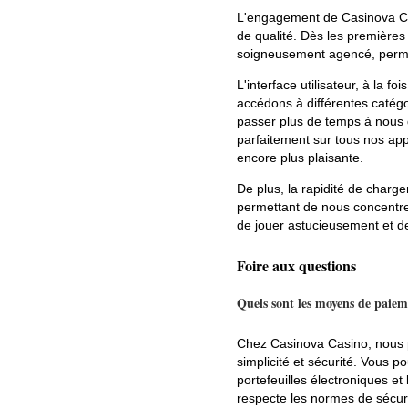
L'engagement de Casinova Cas
de qualité. Dès les premières 
soigneusement agencé, permet
L'interface utilisateur, à la fo
accédons à différentes catég
passer plus de temps à nous d
parfaitement sur tous nos app
encore plus plaisante.
De plus, la rapidité de chargem
permettant de nous concentre
de jouer astucieusement et de
Foire aux questions
Quels sont les moyens de paiem
Chez Casinova Casino, nous 
simplicité et sécurité. Vous 
portefeuilles électroniques e
respecte les normes de sécuri