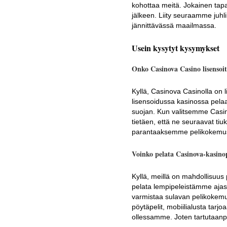
kohottaa meitä. Jokainen tapa
jälkeen. Liity seuraamme juh
jännittävässä maailmassa.
Usein kysytyt kysymykset
Onko Casinova Casino lisensoi
Kyllä, Casinova Casinolla on
lisensoidussa kasinossa pela
suojan. Kun valitsemme Casino
tietäen, että ne seuraavat tiu
parantaaksemme pelikokemust
Voinko pelata Casinova-kasinope
Kyllä, meillä on mahdollisuus 
pelata lempipeleistämme ajast
varmistaa sulavan pelikokemu
pöytäpelit, mobiilialusta tarj
ollessamme. Joten tartutaanp