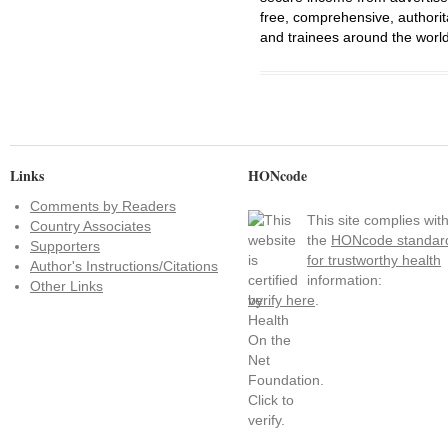
free, comprehensive, authorit
and trainees around the world
Links
HONcode
Comments by Readers
This site complies wit
Country Associates
the
HONcode standar
Supporters
for trustworthy health
Author's Instructions/Citations
information:
Other Links
verify here
.