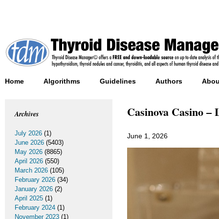
Home
Algorithms
Guidelines
Authors
Abou
Casinova Casino – L
Archives
July 2026
(1)
June 1, 2026
June 2026
(5403)
May 2026
(8865)
April 2026
(550)
March 2026
(105)
February 2026
(34)
January 2026
(2)
April 2025
(1)
February 2024
(1)
November 2023
(1)