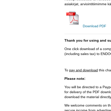
asiakirjat, arviointitiimimme 
Download PDF
Thank you for using and
One click download of a compl
(including sales tax) to 
To
pay and download
this cha
Please note:
You will be directed to a Payp
for delivery of the PDF downl
download the material directl
We welcome comments on this 
secure income from advertisem