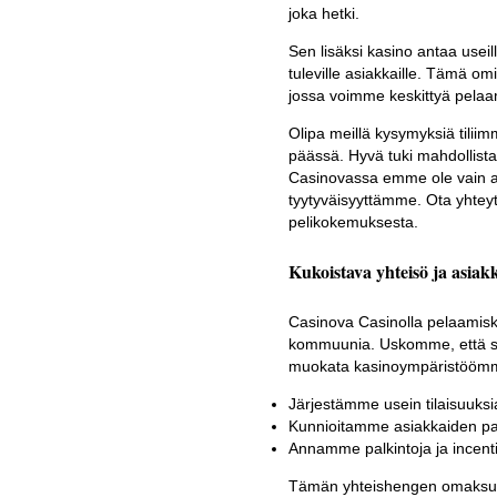
joka hetki.
Sen lisäksi kasino antaa useill
tuleville asiakkaille. Tämä 
jossa voimme keskittyä pelaa
Olipa meillä kysymyksiä tiliim
päässä. Hyvä tuki mahdollista
Casinovassa emme ole vain as
tyytyväisyyttämme. Ota yhteyt
pelikokemuksesta.
Kukoistava yhteisö ja asiak
Casinova Casinolla pelaamisk
kommuunia. Uskomme, että suh
muokata kasinoympäristöömme
Järjestämme usein tilaisuuksia
Kunnioitamme asiakkaiden pal
Annamme palkintoja ja incenti
Tämän yhteishengen omaksum