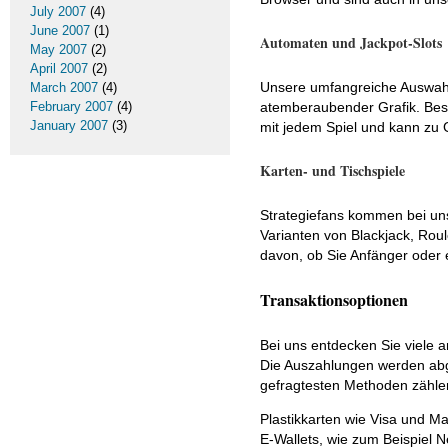
July 2007
(4)
June 2007
(1)
Automaten und Jackpot-Slots
May 2007
(2)
April 2007
(2)
Unsere umfangreiche Auswahl 
March 2007
(4)
February 2007
(4)
atemberaubender Grafik. Beso
January 2007
(3)
mit jedem Spiel und kann zu
Karten- und Tischspiele
Strategiefans kommen bei uns
Varianten von Blackjack, Roul
davon, ob Sie Anfänger oder e
Transaktionsoptionen
Bei uns entdecken Sie viele 
Die Auszahlungen werden abg
gefragtesten Methoden zähle
Plastikkarten wie Visa und M
E-Wallets, wie zum Beispiel Ne