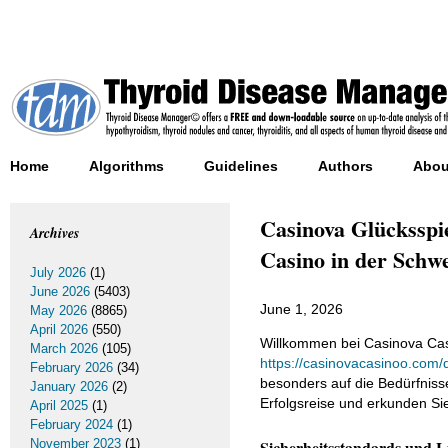
Home
Algorithms
Guidelines
Authors
Abou
Casinova Glücksspie
Archives
Casino in der Schw
July 2026
(1)
June 2026
(5403)
June 1, 2026
May 2026
(8865)
April 2026
(550)
Willkommen bei Casinova Casi
March 2026
(105)
https://casinovacasinoo.com/
February 2026
(34)
besonders auf die Bedürfnisse
January 2026
(2)
Erfolgsreise und erkunden Sie
April 2025
(1)
February 2024
(1)
November 2023
(1)
Sicherheitsstandards und L