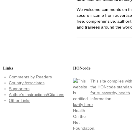
We welcome comments on this 
secure income from advertisem
free, comprehensive, authorit
and trainees around the world
Links
HONcode
Comments by Readers
This site complies wit
Country Associates
the
HONcode standar
Supporters
for trustworthy health
Author's Instructions/Citations
information:
Other Links
verify here
.