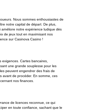
x joueurs. Nous sommes enthousiastes de
re notre capital de départ. De plus,
ui améliore notre expérience ludique dès
oix de jeux tout en maximisant nos
ience sur Casinova Casino !
 exigences. Cartes bancaires,
nissant une grande souplesse pour les
odes peuvent engendrer des frais de
ons avant de procéder. En somme, ces
ncernant nos finances.
vrance de licences reconnue, ce qui
iper en toute confiance, sachant que le