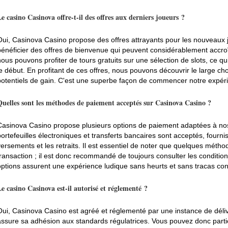
e casino Casinova offre-t-il des offres aux derniers joueurs ?
Oui, Casinova Casino propose des offres attrayants pour les nouveau
bénéficier des offres de bienvenue qui peuvent considérablement accroît
nous pouvons profiter de tours gratuits sur une sélection de slots, ce q
le début. En profitant de ces offres, nous pouvons découvrir le large ch
potentiels de gain. C'est une superbe façon de commencer notre expér
Quelles sont les méthodes de paiement acceptés sur Casinova Casino ?
Casinova Casino propose plusieurs options de paiement adaptées à nos
portefeuilles électroniques et transferts bancaires sont acceptés, four
versements et les retraits. Il est essentiel de noter que quelques méth
transaction ; il est donc recommandé de toujours consulter les conditi
options assurent une expérience ludique sans heurts et sans tracas co
e casino Casinova est-il autorisé et réglementé ?
Oui, Casinova Casino est agréé et réglementé par une instance de déli
assure sa adhésion aux standards régulatrices. Vous pouvez donc partic