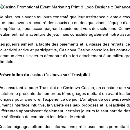
De plus, nous avons toujours constaté que leur assistance clientèle exce
que nous avons rencontré des soucis ou eu des questions, l'équipe d'ass
compétente, nous accompagnant rapidement vers des solutions. Ce niv
seulement notre aventure de jeu, mais consolide également notre assur
es joueurs aiment la facilité des paiements et la vitesse des retraits, ce
collectivité active et participative, Casinova Casino consolide les connexi
commun des utilisateurs démontre d'un fort attachement à un milieu grat
lientèle.
Présentation du casino Casinova sur Trustpilot
En consultant la page Trustpilot de Casinova Casino, on constate une va
plateforme présente de nombreux témoignages mettant en avant les fonc
conçues pour améliorer l'expérience de jeu. L'analyse de ces avis révè
aiment l'interface intuitive, la variété des jeux proposés et la réactivité
différentes apparaissent également, certains joueurs faisant part de d
e vérification de compte et les délais de retrait.
Ces témoignages offrent des informations précieuses, nous permettant d'