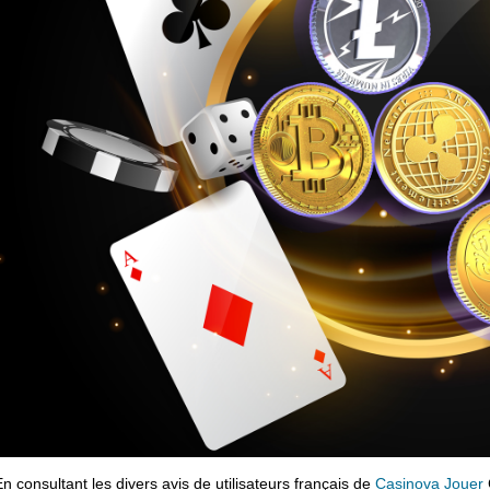
En consultant les divers avis de utilisateurs français de
Casinova Jouer