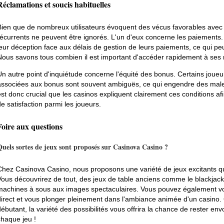
Réclamations et soucis habituelles
Bien que de nombreux utilisateurs évoquent des vécus favorables avec 
récurrents ne peuvent être ignorés. L'un d'eux concerne les paiements.
leur déception face aux délais de gestion de leurs paiements, ce qui peu
Nous savons tous combien il est important d'accéder rapidement à ses r
Un autre point d'inquiétude concerne l'équité des bonus. Certains joueu
associées aux bonus sont souvent ambiguës, ce qui engendre des male
est donc crucial que les casinos expliquent clairement ces conditions afi
de satisfaction parmi les joueurs.
Foire aux questions
Quels sortes de jeux sont proposés sur Casinova Casino ?
Chez Casinova Casino, nous proposons une variété de jeux excitants qui
Vous découvrirez de tout, des jeux de table anciens comme le blackjack 
machines à sous aux images spectaculaires. Vous pouvez également vo
direct et vous plonger pleinement dans l'ambiance animée d'un casino.
débutant, la variété des possibilités vous offrira la chance de rester env
chaque jeu !