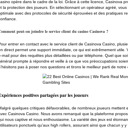
casino opère dans le cadre de la loi. Grâce à cette licence, Casinova p
et la protection des joueurs. En sélectionnant un opérateur agréé, vous
optimale avec des protocoles de sécurité éprouvées et des pratiques re
confiance.
Comment peut-on joindre le service client du casino Casinova ?
Pour entrer en contact avec le service client de Casinova Casino, plusieu
en direct permet une support immédiate, ce qui est extrêmement utile.
e-mail pour des requêtes plus détaillées ou par téléphone. Quel que soit
général prompte à répondre et veille à ce que vos préoccupations soien
n'hésitons pas à poser nos questions et tirons le meilleur parti de notre
Expériences positives partagées par les joueurs
Malgré quelques critiques défavorables, de nombreux joueurs mettent e
avec Casinova Casino. Nous avons remarqué que la plateforme propo
qui nous captive et nous enthousiasme. La variété des jeux est étonnan
utilisateurs ponctuels qu'aux high rollers, assurant ainsi que chacun y y 