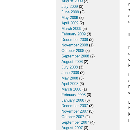
August 2009
(2)
July 2009
(3)
June 2009
(2)
May 2009
(2)
April 2009
(2)
March 2009
(5)
February 2009
(3)
December 2008
(3)
November 2008
(1)
October 2008
(3)
September 2008
(2)
August 2008
(2)
July 2008
(3)
June 2008
(2)
May 2008
(3)
April 2008
(3)
March 2008
(1)
February 2008
(3)
January 2008
(3)
December 2007
(3)
November 2007
(5)
October 2007
(2)
September 2007
(4)
August 2007
(3)