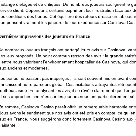
mélange d'éloges et de critiques. De nombreux joueurs soulignent le ga
service client. Cependant, certains expriment leur frustration face aux d
des conditions des bonus. Cet équilibre des retours dresse un tableau in
que pensent vraiment les joueurs de leur expérience sur Casinova Casi
Dernières impressions des joueurs en France
De nombreux joueurs français ont partagé leurs avis sur Casinova, vant
des jeux proposés. Un point commun ressort des avis : la grande satis
d'entre nous valorisent l'environnement hospitalier de Casinova, qui do
jeux anciens et modernes.
Les bonus ne passent pas inaperçus ; ils sont souvent mis en avant c
enrichissent notre parcours global. Ces incitations attrayantes rétribu
l'enthousiasme. En analysant les avis, il se révèle clairement que l'en
et ses approches centrées sur les joueurs nous ont particulièrement séd
En somme, Casinova Casino paraît offrir un remarquable harmonie entre 
Nous avons le sentiment que nos avis ont été pris en compte, ce qui en 
jeux en France. Nous suggérons donc fortement Casinova Casino aux j
plaisante.