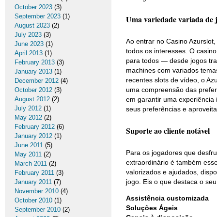
October 2023
(3)
September 2023
(1)
Uma variedade variada de 
August 2023
(2)
July 2023
(3)
Ao entrar no Casino Azurslo
June 2023
(1)
todos os interesses. O casin
April 2013
(1)
para todos — desde jogos trad
February 2013
(3)
machines com variados temas 
January 2013
(1)
recentes slots de vídeo, o A
December 2012
(4)
uma compreensão das preferên
October 2012
(3)
August 2012
(2)
em garantir uma experiência 
July 2012
(1)
seus preferências e aproveit
May 2012
(2)
February 2012
(6)
Suporte ao cliente notável
January 2012
(1)
June 2011
(5)
Para os jogadores que desfru
May 2011
(2)
extraordinário é também essen
March 2011
(2)
valorizados e ajudados, dispo
February 2011
(3)
jogo. Eis o que destaca o seu
January 2011
(7)
November 2010
(4)
Assistência customizada
October 2010
(1)
Soluções Ágeis
September 2010
(2)