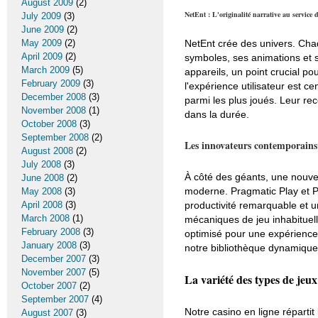
August 2009
(2)
NetEnt : L'originalité narrative au service 
July 2009
(3)
June 2009
(2)
May 2009
(2)
NetEnt crée des univers. Chaq
April 2009
(2)
symboles, ses animations et s
March 2009
(5)
appareils, un point crucial p
February 2009
(3)
l'expérience utilisateur est ce
December 2008
(3)
parmi les plus joués. Leur rec
November 2008
(1)
dans la durée.
October 2008
(3)
September 2008
(2)
Les innovateurs contemporains 
August 2008
(2)
July 2008
(3)
À côté des géants, une nouvel
June 2008
(2)
moderne. Pragmatic Play et P
May 2008
(3)
April 2008
(3)
productivité remarquable et u
March 2008
(1)
mécaniques de jeu inhabituelle
February 2008
(3)
optimisé pour une expérience 
January 2008
(3)
notre bibliothèque dynamique 
December 2007
(3)
November 2007
(5)
La variété des types de jeux
October 2007
(2)
September 2007
(4)
Notre casino en ligne répartit
August 2007
(3)