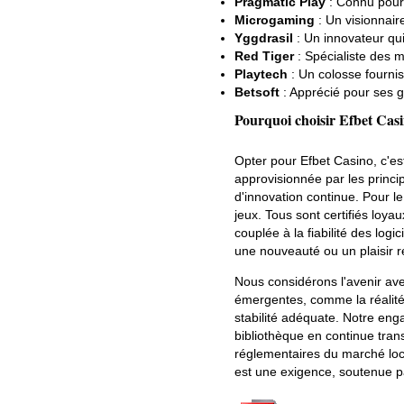
Pragmatic Play
: Connu pour 
Microgaming
: Un visionnair
Yggdrasil
: Un innovateur qu
Red Tiger
: Spécialiste des m
Playtech
: Un colosse fournis
Betsoft
: Apprécié pour ses g
Pourquoi choisir Efbet Casin
Opter pour Efbet Casino, c'est
approvisionnée par les princip
d'innovation continue. Pour le
jeux. Tous sont certifiés loy
couplée à la fiabilité des log
une nouveauté ou un plaisir r
Nous considérons l'avenir ave
émergentes, comme la réalité 
stabilité adéquate. Notre eng
bibliothèque en continue tra
réglementaires du marché loca
est une exigence, soutenue pa