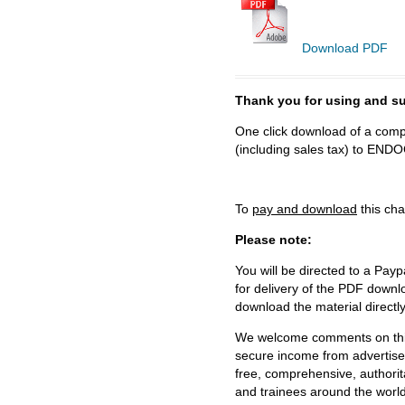
Download PDF
Thank you for using and
One click download of a compl
(including sales tax) to 
To
pay and download
this cha
Please note:
You will be directed to a Payp
for delivery of the PDF downl
download the material directl
We welcome comments on this 
secure income from advertisem
free, comprehensive, authorit
and trainees around the world