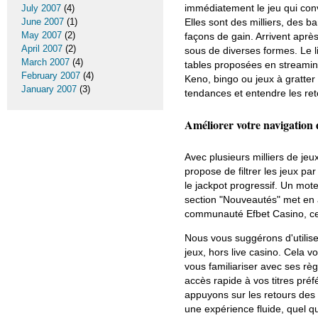
immédiatement le jeu qui conv
July 2007
(4)
June 2007
(1)
Elles sont des milliers, des 
May 2007
(2)
façons de gain. Arrivent après
April 2007
(2)
sous de diverses formes. Le li
March 2007
(4)
tables proposées en streaming 
February 2007
(4)
Keno, bingo ou jeux à gratte
January 2007
(3)
tendances et entendre les re
Améliorer votre navigation 
Avec plusieurs milliers de jeux
propose de filtrer les jeux pa
le jackpot progressif. Un mot
section "Nouveautés" met en av
communauté Efbet Casino, ce q
Nous vous suggérons d'utiliser
jeux, hors live casino. Cela v
vous familiariser avec ses règ
accès rapide à vos titres pr
appuyons sur les retours des u
une expérience fluide, quel qu