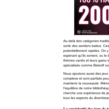
Au-delà des catégories tradit
sortir des sentiers battus. Ce
potentiellement rapides. On 
espérant qu'ils sortent, ou le
thèmes variés et leurs gains 
spécialisés comme Betsoft ou
Nous ajoutons aussi des jeux d
complexe et sont parfaits pou
maintenir la nouveauté. Même 
l'équilibre de notre bibliothè
cherche une expérience de je
tous les aspects du divertiss
La supériorité des jeux de t