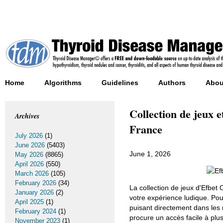
Home
Algorithms
Guidelines
Authors
Abou
Collection de jeux e
Archives
France
July 2026
(1)
June 2026
(5403)
June 1, 2026
May 2026
(8865)
April 2026
(550)
March 2026
(105)
February 2026
(34)
La collection de jeux d'Efbet
January 2026
(2)
votre expérience ludique. Pou
April 2025
(1)
puisant directement dans les 
February 2024
(1)
procure un accès facile à plus
November 2023
(1)