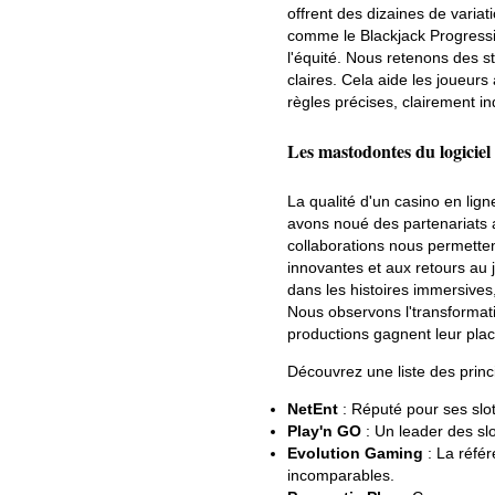
offrent des dizaines de variat
comme le Blackjack Progressiv
l'équité. Nous retenons des stu
claires. Cela aide les joueur
règles précises, clairement i
Les mastodontes du logiciel
La qualité d'un casino en lig
avons noué des partenariats a
collaborations nous permette
innovantes et aux retours au
dans les histoires immersives
Nous observons l'transformati
productions gagnent leur pla
Découvrez une liste des princ
NetEnt
: Réputé pour ses slot
Play'n GO
: Un leader des sl
Evolution Gaming
: La référ
incomparables.