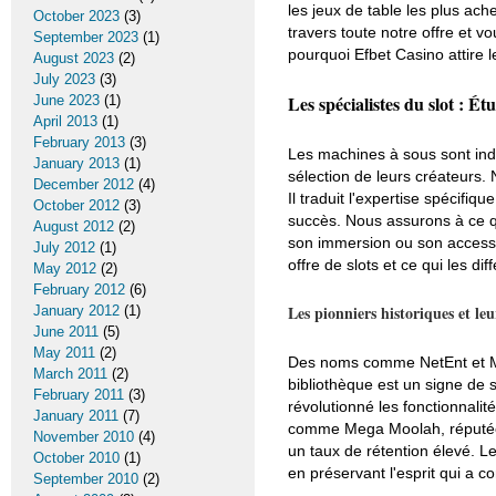
les jeux de table les plus ach
October 2023
(3)
travers toute notre offre et 
September 2023
(1)
pourquoi Efbet Casino attire 
August 2023
(2)
July 2023
(3)
Les spécialistes du slot : É
June 2023
(1)
April 2013
(1)
February 2013
(3)
Les machines à sous sont indi
January 2013
(1)
sélection de leurs créateurs.
December 2012
(4)
Il traduit l'expertise spécifi
October 2012
(3)
succès. Nous assurons à ce qu
August 2012
(2)
son immersion ou son accessib
July 2012
(1)
offre de slots et ce qui les di
May 2012
(2)
February 2012
(6)
Les pionniers historiques et leu
January 2012
(1)
June 2011
(5)
May 2011
(2)
Des noms comme NetEnt et Mic
March 2011
(2)
bibliothèque est un signe de 
February 2011
(3)
révolutionné les fonctionnal
January 2011
(7)
comme Mega Moolah, réputée 
November 2010
(4)
un taux de rétention élevé. Leu
October 2010
(1)
en préservant l'esprit qui a 
September 2010
(2)