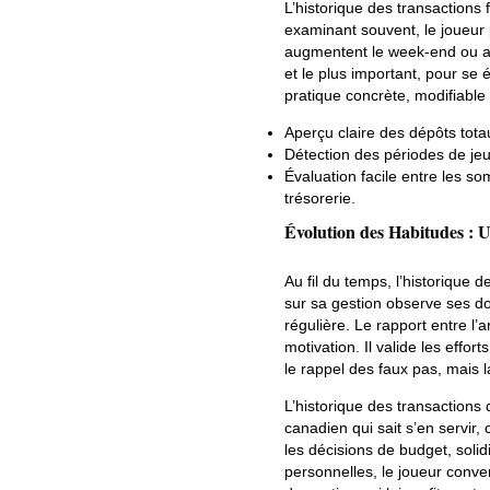
L’historique des transactions f
examinant souvent, le joueur 
augmentent le week-end ou ap
et le plus important, pour se 
pratique concrète, modifiable 
Aperçu claire des dépôts tot
Détection des périodes de jeu 
Évaluation facile entre les s
trésorerie.
Évolution des Habitudes : U
Au fil du temps, l’historique 
sur sa gestion observe ses d
régulière. Le rapport entre l’
motivation. Il valide les effor
le rappel des faux pas, mais 
L’historique des transactions
canadien qui sait s’en servir, 
les décisions de budget, solid
personnelles, le joueur conver