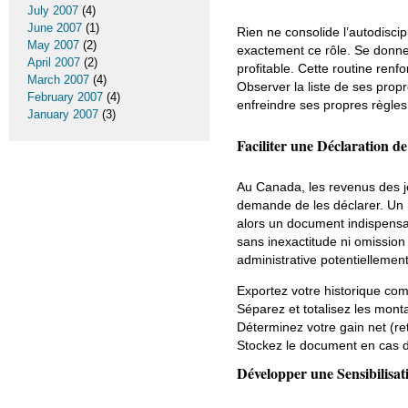
July 2007
(4)
June 2007
(1)
Rien ne consolide l’autodisc
May 2007
(2)
exactement ce rôle. Se donne
April 2007
(2)
profitable. Cette routine renfo
March 2007
(4)
Observer la liste de ses propr
February 2007
(4)
enfreindre ses propres règles
January 2007
(3)
Faciliter une Déclaration 
Au Canada, les revenus des 
demande de les déclarer. Un h
alors un document indispensab
sans inexactitude ni omission
administrative potentielleme
Exportez votre historique com
Séparez et totalisez les monta
Déterminez votre gain net (ret
Stockez le document en cas de 
Développer une Sensibilisat