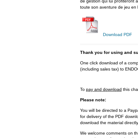
de gestion qui lui profiteront
toute son aventure de jeu en 
Download PDF
Thank you for using and
One click download of a compl
(including sales tax) to 
To
pay and download
this cha
Please note:
You will be directed to a Payp
for delivery of the PDF downl
download the material directl
We welcome comments on this 