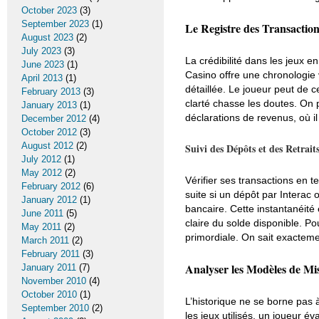
October 2023
(3)
September 2023
(1)
Le Registre des Transactio
August 2023
(2)
July 2023
(3)
La crédibilité dans les jeux e
June 2023
(1)
Casino offre une chronologie
April 2013
(1)
détaillée. Le joueur peut de ce
February 2013
(3)
clarté chasse les doutes. On p
January 2013
(1)
déclarations de revenus, où il 
December 2012
(4)
October 2012
(3)
August 2012
(2)
Suivi des Dépôts et des Retrai
July 2012
(1)
May 2012
(2)
Vérifier ses transactions en te
February 2012
(6)
suite si un dépôt par Interac 
January 2012
(1)
bancaire. Cette instantanéité
June 2011
(5)
claire du solde disponible. P
May 2011
(2)
primordiale. On sait exacteme
March 2011
(2)
February 2011
(3)
Analyser les Modèles de Mi
January 2011
(7)
November 2010
(4)
October 2010
(1)
L’historique ne se borne pas à
September 2010
(2)
les jeux utilisés, un joueur é