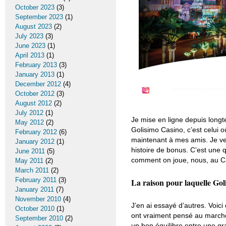
October 2023
(3)
September 2023
(1)
August 2023
(2)
July 2023
(3)
June 2023
(1)
April 2013
(1)
February 2013
(3)
January 2013
(1)
December 2012
(4)
October 2012
(3)
August 2012
(2)
July 2012
(1)
Je mise en ligne depuis longt
May 2012
(2)
Golisimo Casino, c’est celui 
February 2012
(6)
maintenant à mes amis. Je ve
January 2012
(1)
histoire de bonus. C’est une 
June 2011
(5)
comment on joue, nous, au 
May 2011
(2)
March 2011
(2)
February 2011
(3)
La raison pour laquelle Goli
January 2011
(7)
November 2010
(4)
J’en ai essayé d’autres. Voici
October 2010
(1)
ont vraiment pensé au marché 
September 2010
(2)
un bon équilibre entre une gran