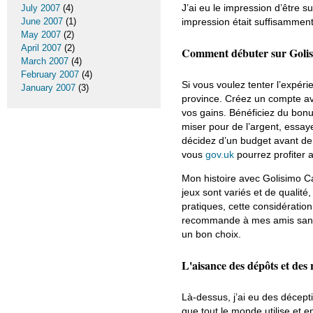
J’ai eu le impression d’être s
July 2007
(4)
June 2007
(1)
impression était suffisamment
May 2007
(2)
April 2007
(2)
Comment débuter sur Goli
March 2007
(4)
February 2007
(4)
Si vous voulez tenter l’expér
January 2007
(3)
province. Créez un compte av
vos gains. Bénéficiez du bon
miser pour de l’argent, essa
décidez d’un budget avant de
vous
gov.uk
pourrez profiter
Mon histoire avec Golisimo Cas
jeux sont variés et de qualité,
pratiques, cette considératio
recommande à mes amis sans hé
un bon choix.
L'aisance des dépôts et des
Là-dessus, j’ai eu des décept
que tout le monde utilise et en