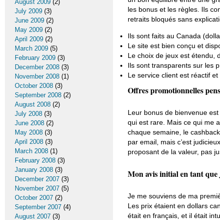
August 2009
(2)
les bonus et les règles. Ils c
July 2009
(3)
retraits bloqués sans explicat
June 2009
(2)
May 2009
(2)
Ils sont faits au Canada (dol
April 2009
(2)
Le site est bien conçu et disp
March 2009
(5)
Le choix de jeux est étendu, 
February 2009
(3)
Ils sont transparents sur les 
December 2008
(3)
Le service client est réactif et 
November 2008
(1)
October 2008
(3)
Offres promotionnelles pen
September 2008
(2)
August 2008
(2)
Leur bonus de bienvenue est i
July 2008
(3)
qui est rare. Mais ce qui me a
June 2008
(2)
chaque semaine, le cashback… 
May 2008
(3)
April 2008
(3)
par email, mais c’est judicieu
March 2008
(1)
proposant de la valeur, pas 
February 2008
(3)
January 2008
(3)
Mon avis initial en tant qu
December 2007
(3)
November 2007
(5)
Je me souviens de ma première 
October 2007
(2)
Les prix étaient en dollars ca
September 2007
(4)
était en français, et il était 
August 2007
(3)