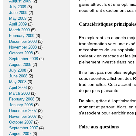
August 2009
(2)
gains attractifs et une optim
July 2009
(3)
nous offrent exactement ces
June 2009
(2)
May 2009
(2)
Caractéristiques principale
April 2009
(2)
March 2009
(5)
February 2009
(3)
En explorant les aspects maj
December 2008
(3)
transformation vers une expér
November 2008
(1)
mécanismes de jeu sophistiqu
October 2008
(3)
rouleaux en cascade et les jeu
September 2008
(2)
pleinement investis dans nos 
August 2008
(2)
July 2008
(3)
Il ne faut pas non plus négli
June 2008
(2)
sous récentes affichent des 
May 2008
(3)
traditionnelles. Cela accroî
April 2008
(3)
de jeu plus plaisante.
March 2008
(1)
February 2008
(3)
De plus, grâce à l'optimisatio
January 2008
(3)
moment et partout. Alors, en
December 2007
(3)
s'associent pour enrichir nos
November 2007
(5)
October 2007
(2)
Foire aux questions
September 2007
(4)
August 2007
(3)