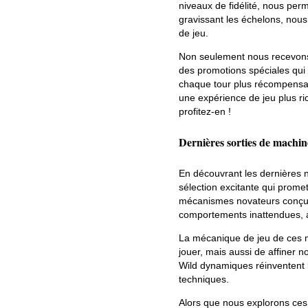
niveaux de fidélité, nous pe
gravissant les échelons, nou
de jeu.
Non seulement nous recevons
des promotions spéciales qui
chaque tour plus récompensant
une expérience de jeu plus r
profitez-en !
Dernières sorties de machine
En découvrant les dernières
sélection excitante qui prome
mécanismes novateurs conçus 
comportements inattendues, a
La mécanique de jeu de ces 
jouer, mais aussi de affiner 
Wild dynamiques réinventent l
techniques.
Alors que nous explorons ces 