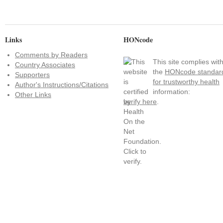
Links
HONcode
Comments by Readers
This site complies wit
Country Associates
the
HONcode standar
Supporters
for trustworthy health
Author's Instructions/Citations
information:
Other Links
verify here
.