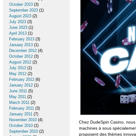
October 2023
(3)
September 2023
(1)
August 2023
(2)
July 2023
(3)
June 2023
(1)
April 2013
(1)
February 2013
(3)
January 2013
(1)
December 2012
(4)
October 2012
(3)
August 2012
(2)
July 2012
(1)
May 2012
(2)
February 2012
(6)
January 2012
(1)
June 2011
(5)
May 2011
(2)
March 2011
(2)
February 2011
(3)
January 2011
(7)
November 2010
(4)
Chez DudeSpin Casino, nous 
October 2010
(1)
machines à sous spécialemen
September 2010
(2)
proposent des thèmes innovan