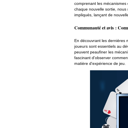
comprenant les mécanismes d
chaque nouvelle sortie, nous
impliqués, lançant de nouvel
Communauté et avis : Comme
En découvrant les dernières
joueurs sont essentiels au dé
peuvent peaufiner les mécanism
fascinant d'observer comment
matière d'expérience de jeu.