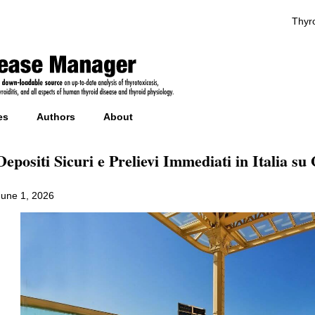
Thyro
es
Authors
About
Depositi Sicuri e Prelievi Immediati in Italia s
June 1, 2026