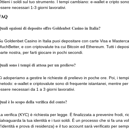
Ottieni i soldi sul tuo strumento. I tempi cambiano: e-wallet e cripto so
essere necessari 1-3 giorni lavorativi.
FAQ
Quali opzioni di deposito offre Goldenbet Casino in Italia?
Su Goldenbet Casino in Italia puoi depositare con carte Visa e Mastercar
MuchBetter, e con criptovalute tra cui Bitcoin ed Ethereum. Tutti i depo
parte nostra, per farti giocare in pochi secondi.
uali sono i tempi di attesa per un prelievo?
Ci adoperiamo a gestire le richieste di prelievo in poche ore. Poi, i temp
metodo: e-wallet e criptovalute sono di frequente istantanei, mentre per
essere necessari da 1 a 3 giorni lavorativi.
ual è lo scopo della verifica del conto?
a verifica (KYC) è richiesta per legge. È finalizzata a prevenire frodi, ri
Salvaguarda la tua identità e i tuoi soldi. È un processo che si fa una vol
d'identità e prova di residenza) e il tuo account sarà verificato per semp