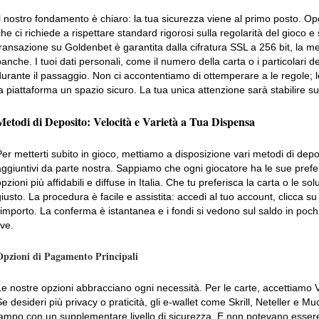
Il nostro fondamento è chiaro: la tua sicurezza viene al primo posto. O
che ci richiede a rispettare standard rigorosi sulla regolarità del gioco e
transazione su Goldenbet è garantita dalla cifratura SSL a 256 bit, la me
anche. I tuoi dati personali, come il numero della carta o i particolari del
durante il passaggio. Non ci accontentiamo di ottemperare a le regole; 
la piattaforma un spazio sicuro. La tua unica attenzione sarà stabilire su
Metodi di Deposito: Velocità e Varietà a Tua Dispensa
Per metterti subito in gioco, mettiamo a disposizione vari metodi di depos
aggiuntivi da parte nostra. Sappiamo che ogni giocatore ha le sue pref
pzioni più affidabili e diffuse in Italia. Che tu preferisca la carta o le sol
iusto. La procedura è facile e assistita: accedi al tuo account, clicca su
'importo. La conferma è istantanea e i fondi si vedono sul saldo in pochi se
ive.
Opzioni di Pagamento Principali
Le nostre opzioni abbracciano ogni necessità. Per le carte, accettiamo Vi
Se desideri più privacy o praticità, gli e-wallet come Skrill, Neteller e 
lampo con un supplementare livello di sicurezza. E non potevano essere 