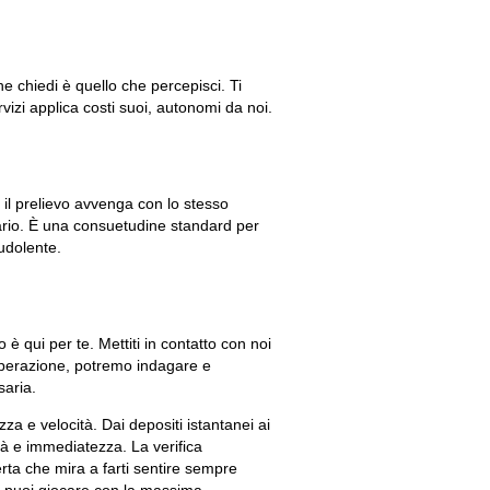
 chiedi è quello che percepisci. Ti
vizi applica costi suoi, autonomi da noi.
 il prelievo avvenga con lo stesso
ario. È una consuetudine standard per
audolente.
è qui per te. Mettiti in contatto con noi
l'operazione, potremo indagare e
saria.
a e velocità. Dai depositi istantanei ai
ità e immediatezza. La verifica
ferta che mira a farti sentire sempre
cui puoi giocare con la massima