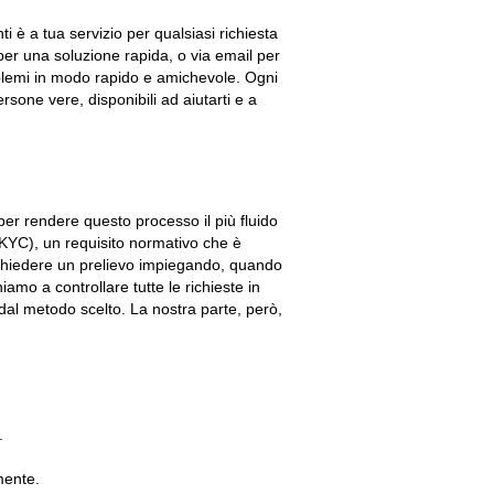
ti è a tua servizio per qualsiasi richiesta
t per una soluzione rapida, o via email per
roblemi in modo rapido e amichevole. Ogni
sone vere, disponibili ad aiutarti e a
 per rendere questo processo il più fluido
 (KYC), un requisito normativo che è
i chiedere un prelievo impiegando, quando
amo a controllare tutte le richieste in
 dal metodo scelto. La nostra parte, però,
.
mente.