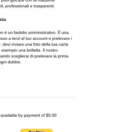
li, professionali e trasparenti.
zza
n è un fastidio amministrativo. È una
sso a terzi al tuo account e prelevare i
: devi inviare una foto della tua carta
 esempio una bolletta. Il nostro
ando sceglierai di prelevare la prima
 ogni dubbio.
s available by payment of $5.00