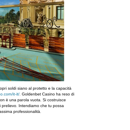
ri soldi siano al protetto e la capacità
o.com/it-it/
. Goldenbet Casino ha reso di
 non è una parola vuota. Si costruisce
i prelievo. Intendiamo che tu possa
assima professionalità.