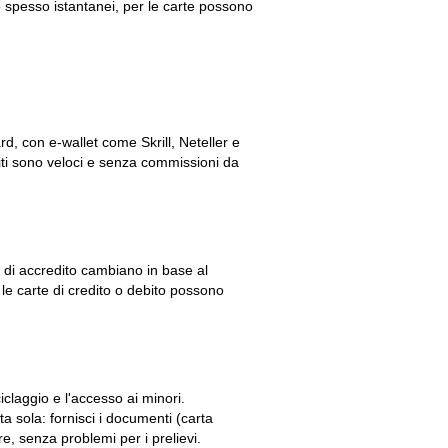
no spesso istantanei, per le carte possono
d, con e-wallet come Skrill, Neteller e
siti sono veloci e senza commissioni da
i di accredito cambiano in base al
 le carte di credito o debito possono
ciclaggio e l'accesso ai minori.
ta sola: fornisci i documenti (carta
re, senza problemi per i prelievi.