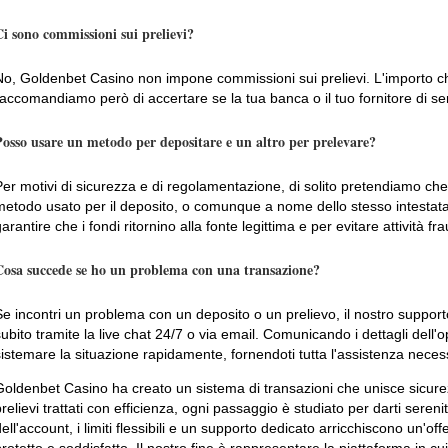
Ci sono commissioni sui prelievi?
No, Goldenbet Casino non impone commissioni sui prelievi. L'importo che
raccomandiamo però di accertare se la tua banca o il tuo fornitore di ser
Posso usare un metodo per depositare e un altro per prelevare?
Per motivi di sicurezza e di regolamentazione, di solito pretendiamo che
metodo usato per il deposito, o comunque a nome dello stesso intestat
arantire che i fondi ritornino alla fonte legittima e per evitare attività fr
Cosa succede se ho un problema con una transazione?
Se incontri un problema con un deposito o un prelievo, il nostro supporto 
subito tramite la live chat 24/7 o via email. Comunicando i dettagli del
sistemare la situazione rapidamente, fornendoti tutta l'assistenza neces
Goldenbet Casino ha creato un sistema di transazioni che unisce sicurezz
prelievi trattati con efficienza, ogni passaggio è studiato per darti seren
ell'account, i limiti flessibili e un supporto dedicato arricchiscono un'of
protetto e soddisfatto. Il nostro fine è rappresentare la piattaforma in 