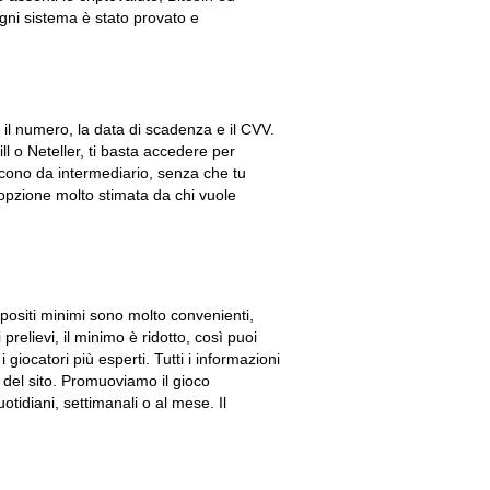
gni sistema è stato provato e
re il numero, la data di scadenza e il CVV.
ll o Neteller, ti basta accedere per
scono da intermediario, senza che tu
'opzione molto stimata da chi vuole
 depositi minimi sono molto convenienti,
prelievi, il minimo è ridotto, così puoi
 giocatori più esperti. Tutti i informazioni
 del sito. Promuoviamo il gioco
otidiani, settimanali o al mese. Il