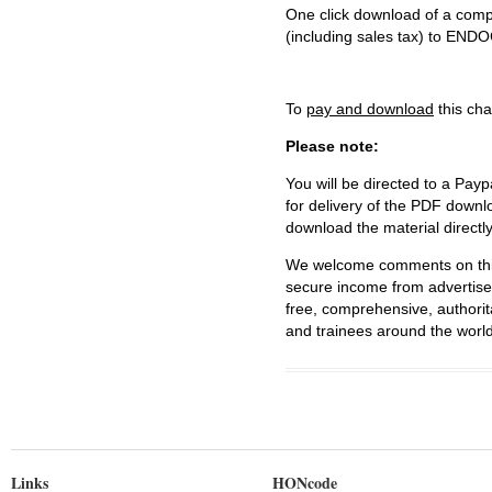
One click download of a compl
(including sales tax) to 
To
pay and download
this cha
Please note:
You will be directed to a Payp
for delivery of the PDF downl
download the material directl
We welcome comments on this 
secure income from advertisem
free, comprehensive, authorit
and trainees around the world
Links
HONcode