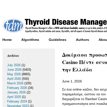
Home
Algorithms
Guidelines
Authors
Abou
Δοκίμασα προσωπ
Archives
Casino Πέντε συν
July 2026
(1)
την Ελλάδα
June 2026
(5403)
May 2026
(8865)
April 2026
(550)
June 1, 2026
March 2026
(105)
February 2026
(34)
Σε ένα online καζίνο, δεν ασ
January 2026
(2)
παραμελούμε, ώσπου να τον 
April 2025
(1)
διαχειρίζεται το Rainbet Casi
February 2024
(1)
πραγματοποίησα από ποικίλα κ
November 2023
(1)