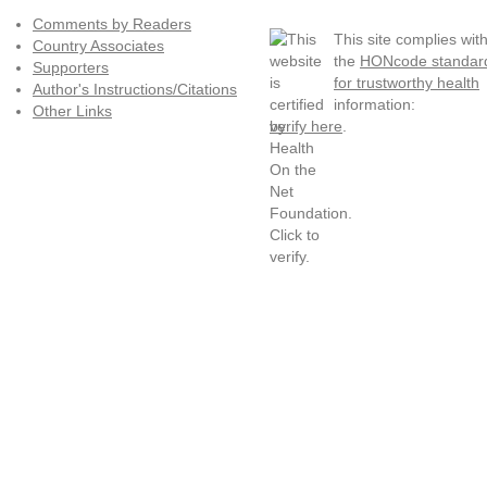
Comments by Readers
This site complies wit
Country Associates
the
HONcode standar
Supporters
for trustworthy health
Author's Instructions/Citations
information:
Other Links
verify here
.