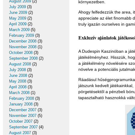
August 2009
(2)
környezetben.
July 2009
(3)
Ahogy felfedezzük the area, 
June 2009
(2)
appreciate az élet finomabb d
May 2009
(2)
truly igazán ourselves in ga
April 2009
(2)
March 2009
(5)
February 2009
(3)
Exkluzív ajánlatok játékos
December 2008
(3)
November 2008
(1)
A Dudespin Kaszinóban a játé
October 2008
(3)
játékélményhez. Hisszük, hog
September 2008
(2)
a játékélmény növelésére szol
August 2008
(2)
növelve a potenciális jutalmak
July 2008
(3)
June 2008
(2)
Ráadásul hűségprogramunkat a
May 2008
(3)
játszunk kedvelt játékainkka
April 2008
(3)
pörgetésektől a pénzbeli bón
March 2008
(1)
tapasztalható hasznokká vált
February 2008
(3)
January 2008
(3)
December 2007
(3)
November 2007
(5)
October 2007
(2)
September 2007
(4)
August 2007
(3)