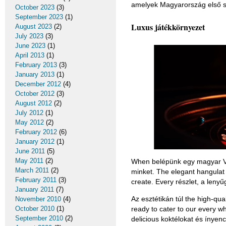
amelyek Magyarország első s
October 2023
(3)
September 2023
(1)
Luxus játékkörnyezet
August 2023
(2)
July 2023
(3)
June 2023
(1)
April 2013
(1)
February 2013
(3)
January 2013
(1)
December 2012
(4)
October 2012
(3)
August 2012
(2)
July 2012
(1)
May 2012
(2)
February 2012
(6)
January 2012
(1)
June 2011
(5)
May 2011
(2)
When belépünk egy magyar VI
March 2011
(2)
minket. The elegant hangulat c
February 2011
(3)
create. Every részlet, a lenyű
January 2011
(7)
Az esztétikán túl the high-qu
November 2010
(4)
ready to cater to our every w
October 2010
(1)
September 2010
(2)
delicious koktélokat és ínyenc