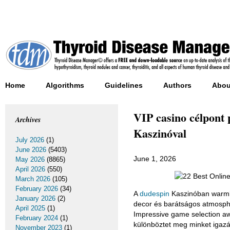
Home
Algorithms
Guidelines
Authors
Abou
VIP casino célpon
Archives
Kaszinóval
July 2026
(1)
June 2026
(5403)
June 1, 2026
May 2026
(8865)
April 2026
(550)
March 2026
(105)
February 2026
(34)
A
dudespin
Kaszinóban warmly
January 2026
(2)
decor és barátságos atmospher
April 2025
(1)
Impressive game selection awa
February 2024
(1)
különböztet meg minket igazán
November 2023
(1)