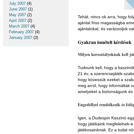
July 2007
(4)
June 2007
(1)
May 2007
(2)
Tehát, nincs ok arra, hogy fo
April 2007
(2)
ajánlat friss magasságba emeli
March 2007
(4)
ajánlatokat, és varázsoljuk v
February 2007
(4)
January 2007
(3)
Gyakran ismételt kérdések
Milyen korosztályoknak kell j
Tudnunk kell, hogy a kaszinók
21 év, a szerencsejáték-szab
hogy kövessük ezeket a szab
meg arról, hogy informáltak v
amelyeket a biztonságunk és 
Engedéllyel rendelkezik és fel
Igen, a Dudespin Kaszinó egy 
hogy játékaink megfelelnek-e 
játékosainknak. Ez a tudat nö