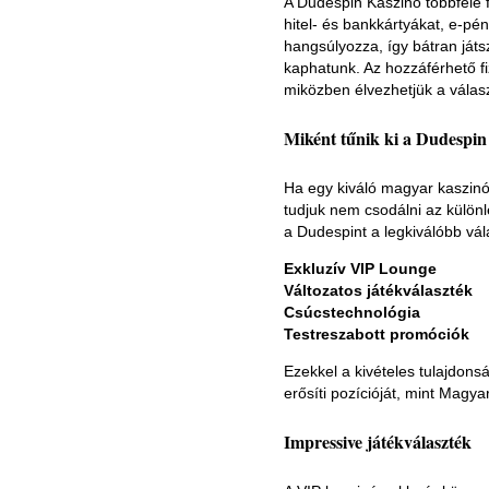
A Dudespin Kaszinó többféle f
hitel- és bankkártyákat, e-pé
hangsúlyozza, így bátran játs
kaphatunk. Az hozzáférhető f
miközben élvezhetjük a válas
Miként tűnik ki a Dudespin
Ha egy kiváló magyar kaszinó
tudjuk nem csodálni az különl
a Dudespint a legkiválóbb vá
Exkluzív VIP Lounge
Változatos játékválaszték
Csúcstechnológia
Testreszabott promóciók
Ezekkel a kivételes tulajdo
erősíti pozícióját, mint Magy
Impressive játékválaszték