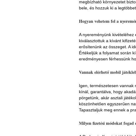
megbízható környezetet bizto
bele, és hozzuk ki a legtöbbe
Hogyan vehetem fel a nyeremé
A nyereményünk kivételéhez el
kiválasztottuk a kívánt kifize
erősítenünk az összeget. A id
Értékeljük a folyamat során 
eredményesen férhessünk hoz
Vannak elérhető mobil játékle
Igen, természetesen vannak mo
kínál, garantálva, hogy akad
pörgetünk, akár asztali játéko
köszönhetően egyszerűen navig
Tapasztaljuk meg ennek a pra
Milyen fizetési módokat fogad