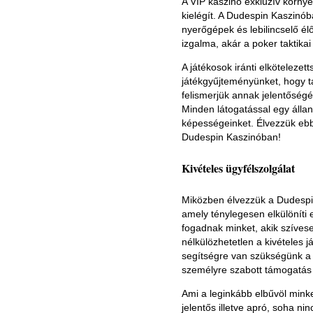
A VIP kaszinó exkluzív környe
kielégít. A Dudespin Kaszinób
nyerőgépek és lebilincselő él
izgalma, akár a poker taktika
A játékosok iránti elkötelezet
játékgyűjteményünket, hogy ta
felismerjük annak jelentőségét
Minden látogatással egy állan
képességeinket. Élvezzük ebbe
Dudespin Kaszinóban!
Kivételes ügyfélszolgálat
Miközben élvezzük a Dudespin 
amely ténylegesen elkülöníti e
fogadnak minket, akik szíves
nélkülözhetetlen a kivételes
segítségre van szükségünk a
személyre szabott támogatás 
Ami a leginkább elbűvöl minket
jelentős illetve apró, soha 