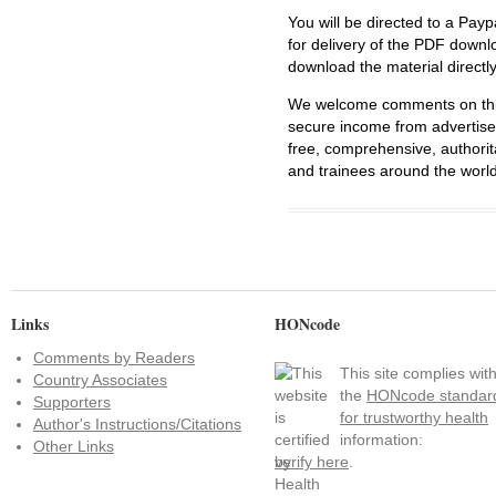
You will be directed to a Payp
for delivery of the PDF downl
download the material directl
We welcome comments on this 
secure income from advertisem
free, comprehensive, authorit
and trainees around the world
Links
HONcode
Comments by Readers
This site complies wit
Country Associates
the
HONcode standar
Supporters
for trustworthy health
Author's Instructions/Citations
information:
Other Links
verify here
.