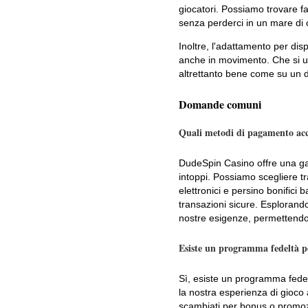
giocatori. Possiamo trovare fac
senza perderci in un mare di 
Inoltre, l'adattamento per disp
anche in movimento. Che si ut
altrettanto bene come su un d
Domande comuni
Quali metodi di pagamento ac
DudeSpin Casino offre una ga
intoppi. Possiamo scegliere tra
elettronici e persino bonifici
transazioni sicure. Esplorand
nostre esigenze, permettendoci
Esiste un programma fedeltà pe
Sì, esiste un programma fedel
la nostra esperienza di gioco
scambiati per bonus o promoz