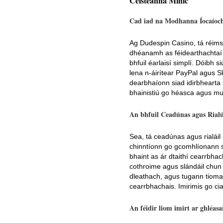
Ceisteanna Minic
Cad iad na Modhanna Íocaíocht
Ag Dudespin Casino, tá réimse
dhéanamh as féidearthachtaí 
bhfuil éarlaisí simplí. Dóibh s
lena n-áirítear PayPal agus S
dearbhaíonn siad idirbhearta s
bhainistiú go héasca agus muid
An bhfuil Ceadúnas agus Rial
Sea, tá ceadúnas agus rialái
chinntíonn go gcomhlíonann sé
bhaint as ár dtaithí cearrbha
cothroime agus slándáil chun c
dleathach, agus tugann tioma
cearrbhachais. Imirimis go ci
An féidir liom imirt ar ghléas