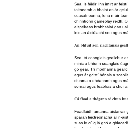
Sea, is féidir linn imirt ar fe
taitneamh a bhaint as ár gclui
ceasaíneonna, lena n-áirítear
chinntíonn gameplay réidh. Cé
eispéireas brabhsálaí gan uaim
leis an áisiúlacht seo agus m
An bhfuil aon riachtanais geal
Sea, tá ceanglais geallchur 
minic a bhíonn ceanglais éags
go géar. Trí modhanna geallchu
agus ár gcistí bónais a scaoile
stuama a dhéanamh agus máistr
sonraí agus feabhas a chur ar
Cá fhad a thógann sé chun bua
Féadfaidh amanna aistarraing
sparán leictreonacha ár n-aist
suas le cúig lá gnó a ghlacad