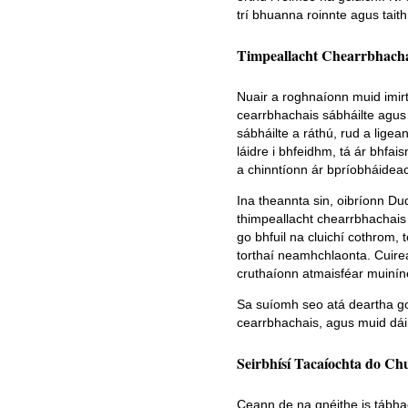
trí bhuanna roinnte agus tait
Timpeallacht Chearrbhacha
Nuair a roghnaíonn muid imirt a
cearrbhachais sábháilte agus
sábháilte a ráthú, rud a ligean
láidre i bhfeidhm, tá ár bhfa
a chinntíonn ár bpríobháideac
Ina theannta sin, oibríonn Du
thimpeallacht chearrbhachais 
go bhfuil na cluichí cothrom,
torthaí neamhchlaonta. Cuirea
cruthaíonn atmaisféar muinín
Sa suíomh seo atá deartha go 
cearrbhachais, agus muid dáir
Seirbhísí Tacaíochta do Chu
Ceann de na gnéithe is tábha