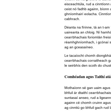
eisceachtúla, rud a cinntíonn
ceist nó fadhb againn, bíonn 
ghníomhairí eolacha. Cinntío
cabhrach.
Déanta na fírinne, tá an t-am
uaireanta an chloig. Ní hamhá
cearrbhachais foriomlán freis
réamhghníomhach, i gcónaí sá
ag an gceasaíneo.
Le tacaíocht chomh diongbháilt
cearrbhachais corraitheach g
le seirbhís den scoth do chust
Comhéadan agus Taithí atá 
Mothaíonn sé gan uaim agus 
bhfuil ár dtaithí cearrbhacha
suntasaí anseo, rud a ligeann
againn cé chomh cruinn agus a
ag cinntiú go bhfuil gach rud 