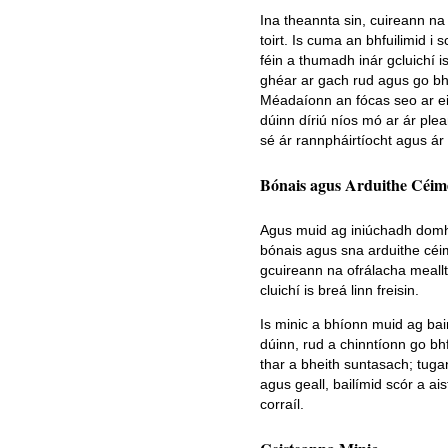
Ina theannta sin, cuireann na
toirt. Is cuma an bhfuilimid i s
féin a thumadh inár gcluichí 
ghéar ar gach rud agus go bh
Méadaíonn an fócas seo ar ei
dúinn díriú níos mó ar ár pl
sé ár rannpháirtíocht agus ár 
Bónais agus Arduithe Céime
Agus muid ag iniúchadh domhan
bónais agus sna arduithe céime
gcuireann na ofrálacha meall
cluichí is breá linn freisin.
Is minic a bhíonn muid ag bai
dúinn, rud a chinntíonn go bhf
thar a bheith suntasach; tuga
agus geall, bailímid scór a ai
corraíl.