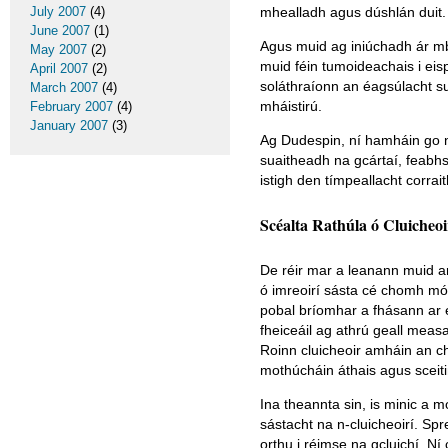
July 2007
(4)
mhealladh agus dúshlán duit.
June 2007
(1)
Agus muid ag iniúchadh ár mbai
May 2007
(2)
muid féin tumoideachais i eis
April 2007
(2)
soláthraíonn an éagsúlacht sul
March 2007
(4)
mháistirú.
February 2007
(4)
January 2007
(3)
Ag Dudespin, ní hamháin go n-
suaitheadh na gcártaí, feabh
istigh den tímpeallacht corrai
Scéalta Rathúla ó Cluicheo
De réir mar a leanann muid ar
ó imreoirí sásta cé chomh mór i
pobal bríomhar a fhásann ar e
fheiceáil ag athrú geall meas
Roinn cluicheoir amháin an ch
mothúcháin áthais agus sceiti
Ina theannta sin, is minic a 
sástacht na n-cluicheoirí. Sp
orthu i réimse na gcluichí. Ní 