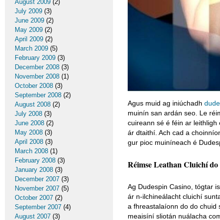
August 2009
(2)
July 2009
(3)
June 2009
(2)
May 2009
(2)
April 2009
(2)
March 2009
(5)
February 2009
(3)
December 2008
(3)
November 2008
(1)
October 2008
(3)
September 2008
(2)
Agus muid ag iniúchadh
dude
August 2008
(2)
muinín san ardán seo. Le réims
July 2008
(3)
cuireann sé é féin ar leithlig
June 2008
(2)
May 2008
(3)
ár dtaithí. Ach cad a choinní
April 2008
(3)
gur pioc muiníneach é Dudesp
March 2008
(1)
February 2008
(3)
Réimse Leathan Cluichí do
January 2008
(3)
December 2007
(3)
Ag Dudespin Casino, tógtar i
November 2007
(5)
ár n-ilchineálacht cluichí sun
October 2007
(2)
a fhreastalaíonn do do chuid
September 2007
(4)
meaisíní sliotán nuálacha c
August 2007
(3)