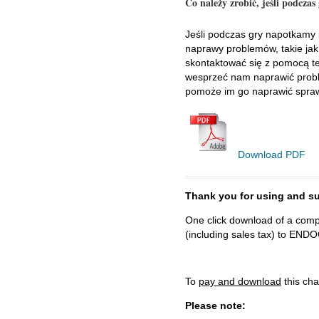
Co należy zrobić, jeśli podcza
Jeśli podczas gry napotkamy 
naprawy problemów, takie jak 
skontaktować się z pomocą te
wesprzeć nam naprawić prob
pomoże im go naprawić sprawn
Download PDF
Thank you for using and
One click download of a compl
(including sales tax) to 
To
pay and download
this cha
Please note: