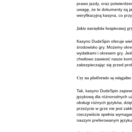
prawo jazdy, oraz potwierdze
uwagę, że te dokumenty są j
weryfikacyjną kasyna, co prz
Jakie narzędzia bezpiecznej g
Kasyno DudeSpin oferuje wie
środowisko gry. Możemy okre
wydatkami i okresem gry. Jeś
chwilowo zawiesić nasze konta
zabezpieczając się przed pr
Czy na platformie są osiągaln
Tak, kasyno DudeSpin zapewn
językową dla różnorodnych uż
obsługi różnych języków, dzię
przeżycie w grze nie jest za
rzeczywiście spełnia wymaga
naszym preferowanym języku