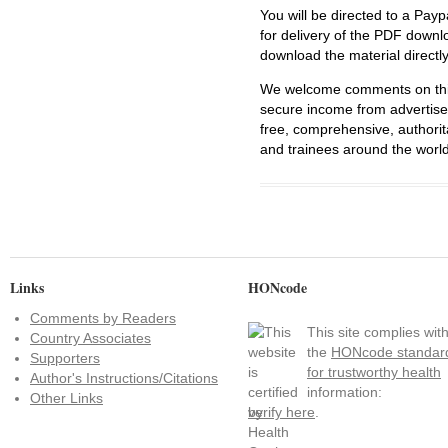
You will be directed to a Payp
for delivery of the PDF downl
download the material directl
We welcome comments on this 
secure income from advertisem
free, comprehensive, authorit
and trainees around the world
Links
HONcode
Comments by Readers
This site complies wit
Country Associates
the
HONcode standar
Supporters
for trustworthy health
Author's Instructions/Citations
information:
Other Links
verify here
.