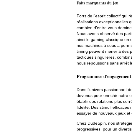
Faits marquants du jeu
Forts de l'esprit collectif q
réalisations exceptionnelles q
combien d'entre vous dominen
Nous avons observé des partic
ainsi le gaming classique en 
nos machines à sous a permi
timing peuvent mener à des p
tactiques singulières, combin
nous repoussons sans arrêt l
Programmes d'engagement et
Dans l'univers passionnant de
devenus pour enrichir notre
établir des relations plus ser
fidélité. Des stimuli efficac
essayer de nouveaux jeux et c
Chez DudeSpin, nos stratégies
progressives, pour un diverti