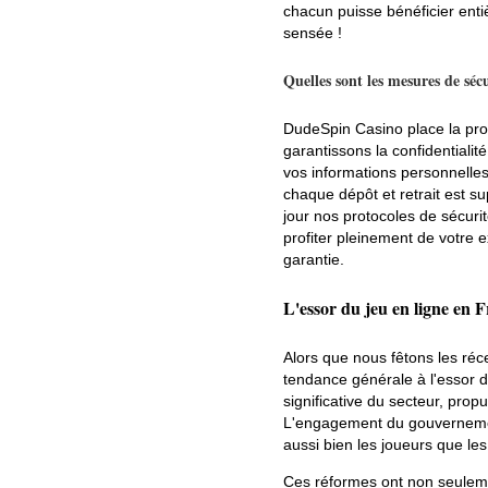
chacun puisse bénéficier ent
sensée !
Quelles sont les mesures de séc
DudeSpin Casino place la pro
garantissons la confidentiali
vos informations personnelles 
chaque dépôt et retrait est su
jour nos protocoles de sécuri
profiter pleinement de votre e
garantie.
L'essor du jeu en ligne en 
Alors que nous fêtons les réc
tendance générale à l'essor 
significative du secteur, prop
L'engagement du gouvernement 
aussi bien les joueurs que le
Ces réformes ont non seulemen