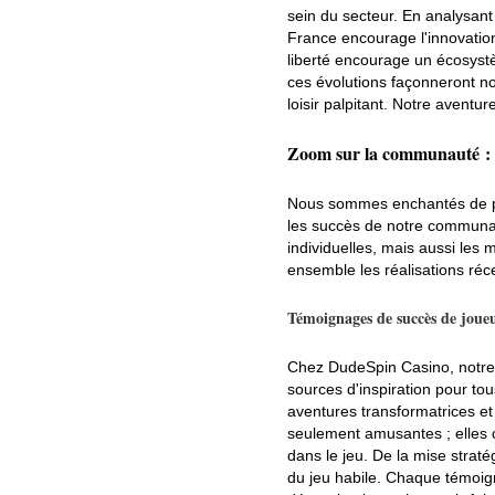
sein du secteur. En analysan
France encourage l'innovation
liberté encourage un écosyst
ces évolutions façonneront nos
loisir palpitant. Notre aventu
Zoom sur la communauté : 
Nous sommes enchantés de pa
les succès de notre communa
individuelles, mais aussi le
ensemble les réalisations réc
Témoignages de succès de joue
Chez DudeSpin Casino, notre
sources d'inspiration pour t
aventures transformatrices et
seulement amusantes ; elles c
dans le jeu. De la mise strat
du jeu habile. Chaque témoi