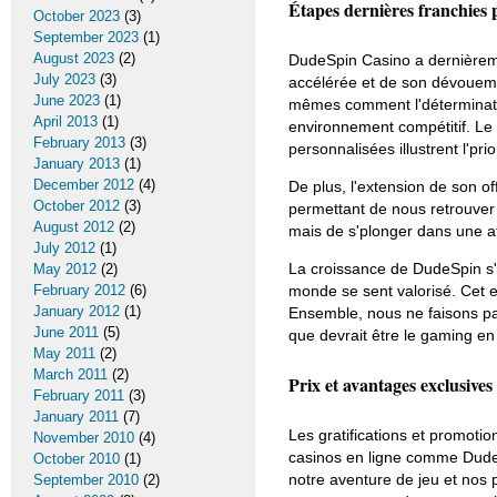
Étapes dernières franchies 
October 2023
(3)
September 2023
(1)
August 2023
(2)
DudeSpin Casino a dernièreme
July 2023
(3)
accélérée et de son dévoueme
June 2023
(1)
mêmes comment l'déterminatio
April 2013
(1)
environnement compétitif. Le d
February 2013
(3)
personnalisées illustrent l'pri
January 2013
(1)
December 2012
(4)
De plus, l'extension de son of
October 2012
(3)
permettant de nous retrouver d
August 2012
(2)
mais de s'plonger dans une 
July 2012
(1)
La croissance de DudeSpin s'ex
May 2012
(2)
February 2012
(6)
monde se sent valorisé. Cet e
January 2012
(1)
Ensemble, nous ne faisons pa
June 2011
(5)
que devrait être le gaming en
May 2011
(2)
March 2011
(2)
Prix et avantages exclusives
February 2011
(3)
January 2011
(7)
Les gratifications et promoti
November 2010
(4)
casinos en ligne comme Dude
October 2010
(1)
notre aventure de jeu et nos 
September 2010
(2)