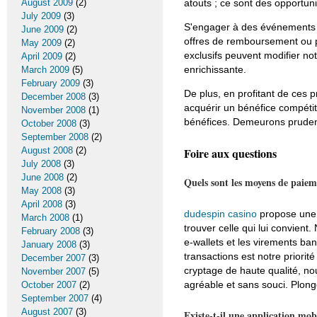
August 2009
(2)
atouts ; ce sont des opportun
July 2009
(3)
S'engager à des événements p
June 2009
(2)
offres de remboursement ou po
May 2009
(2)
exclusifs peuvent modifier not
April 2009
(2)
enrichissante.
March 2009
(5)
February 2009
(3)
De plus, en profitant de ces 
December 2008
(3)
acquérir un bénéfice compétit
November 2008
(1)
bénéfices. Demeurons prudents
October 2008
(3)
September 2008
(2)
August 2008
(2)
Foire aux questions
July 2008
(3)
June 2008
(2)
Quels sont les moyens de paiem
May 2008
(3)
April 2008
(3)
dudespin casino
propose une v
March 2008
(1)
trouver celle qui lui convien
February 2008
(3)
e-wallets et les virements ban
January 2008
(3)
transactions est notre priorit
December 2007
(3)
cryptage de haute qualité, n
November 2007
(5)
agréable et sans souci. Plong
October 2007
(2)
September 2007
(4)
August 2007
(3)
Existe-t-il une application mo