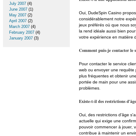
July 2007
(4)
June 2007
(1)
Oui, DudeSpin Casino propose
May 2007
(2)
considérablement notre expéri
April 2007
(2)
jeux préférés où que nous soy
March 2007
(4)
la rend idéale aussi bien pour
February 2007
(4)
votre expérience en matière 
January 2007
(3)
Comment puis-je contacter le s
Pour contacter le service clie
web ou envoyer une requête p
plus fréquentes et obtenir un
portée de main pour une assi
problèmes.
Existe-t-il des restrictions d'
Oui, des restrictions d'âge s
actuelle qui exige une confir
pouvoir commencer à jouer, vo
contribue à maintenir un env