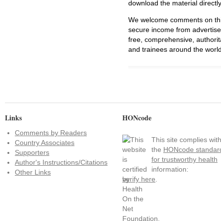
download the material directl
We welcome comments on this 
secure income from advertisem
free, comprehensive, authorit
and trainees around the world
Links
HONcode
Comments by Readers
This site complies wit
Country Associates
the
HONcode standar
Supporters
for trustworthy health
Author's Instructions/Citations
information:
Other Links
verify here
.