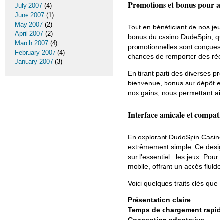
Promotions et bonus pour a
July 2007
(4)
June 2007
(1)
May 2007
(2)
Tout en bénéficiant de nos jeu
April 2007
(2)
bonus du casino DudeSpin, q
March 2007
(4)
promotionnelles sont conçues
February 2007
(4)
chances de remporter des r
January 2007
(3)
En tirant parti des diverses 
bienvenue, bonus sur dépôt et
nos gains, nous permettant ai
Interface amicale et compati
En explorant DudeSpin Casino,
extrêmement simple. Ce design
sur l'essentiel : les jeux. Po
mobile, offrant un accès flui
Voici quelques traits clés que
Présentation claire
Temps de chargement rapi
Conception adaptative