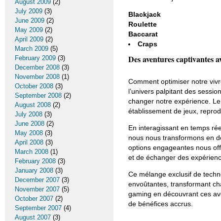
August 2009
(2)
July 2009
(3)
Blackjack
June 2009
(2)
Roulette
May 2009
(2)
Baccarat
April 2009
(2)
Craps
March 2009
(5)
Des aventures captivantes av
February 2009
(3)
December 2008
(3)
November 2008
(1)
Comment optimiser notre vivr
October 2008
(3)
l’univers palpitant des sess
September 2008
(2)
changer notre expérience. Le
August 2008
(2)
établissement de jeux, reprodu
July 2008
(3)
June 2008
(2)
En interagissant en temps ré
May 2008
(3)
nous nous transformons en de
April 2008
(3)
options engageantes nous off
March 2008
(1)
et de échanger des expérienc
February 2008
(3)
January 2008
(3)
Ce mélange exclusif de techno
December 2007
(3)
envoûtantes, transformant cha
November 2007
(5)
gaming en découvrant ces ave
October 2007
(2)
de bénéfices accrus.
September 2007
(4)
August 2007
(3)