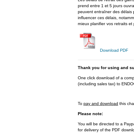
prend entre 1 et 5 jours ouvr
peuvent entraîner des délais 
influencer ces délais, notam
mieux planifier vos retraits e
Download PDF
Thank you for using and
One click download of a compl
(including sales tax) to 
To
pay and download
this cha
Please note:
You will be directed to a Payp
for delivery of the PDF downl