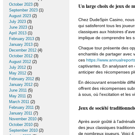
October 2023
(3)
Un large choix de jeux de m
September 2023
(1)
August 2023
(2)
Chez DudeSpin Casino, nous 
July 2023
(3)
qui satisferont tous les joueu
June 2023
(1)
classiques aux histoires d'av
April 2013
(1)
implique de comprendre les su
February 2013
(3)
January 2013
(1)
Chaque tour présente des opp
December 2012
(4)
enchantés de partager avec v
October 2012
(3)
ces
https://www.annualrepor
August 2012
(2)
captivantes. En analysant en 
July 2012
(1)
anticiper des récompenses pl
May 2012
(2)
February 2012
(6)
En découvrant ensemble diffé
January 2012
(1)
offrent des récompenses subst
June 2011
(5)
à sous, où l'excitation et les
May 2011
(2)
March 2011
(2)
Jeux de société traditionnel
February 2011
(3)
January 2011
(7)
November 2010
(4)
Après avoir goûté à l'adrénali
October 2010
(1)
des jeux classiques traditionn
September 2010
(2)
de nombreux joueurs. Voici 4