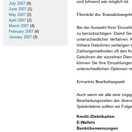
und lohnend wie möglich ist.
July 2007
(4)
June 2007
(1)
Übersicht der Transaktionsge
May 2007
(2)
April 2007
(2)
March 2007
(4)
Bei der Auswahl Ihrer Einzah
February 2007
(4)
zu berücksichtigen. Damit Si
January 2007
(3)
unterschiedlicher Verfahren. 
höhere Gebühren verlangen k
Zahlungsmethoden oft den Ku
Gebühren der einzelnen Diens
können Sie Ihre Einzahlungen
unterschiedlichen Optionen mi
Erwartete Bearbeitungszeit
Auch wenn wir alle eine zügig
Bearbeitungszeiten der dive
Spielerlebnis sollten wir Fol
Kredit-/Debitkarten
E-Wallets
Banküberweisungen