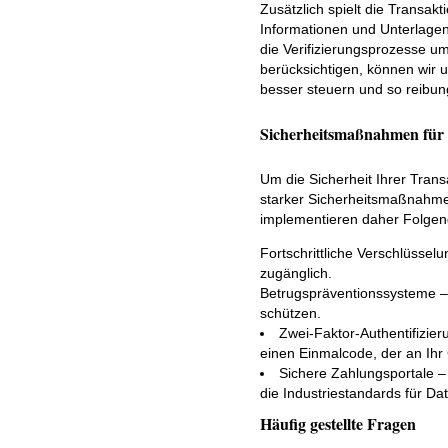
Zusätzlich spielt die Transakt
Informationen und Unterlagen
die Verifizierungsprozesse um
berücksichtigen, können wir 
besser steuern und so reibun
Sicherheitsmaßnahmen für
Um die Sicherheit Ihrer Tran
starker Sicherheitsmaßnahmen 
implementieren daher Folgen
Fortschrittliche Verschlüsselu
zugänglich.
Betrugspräventionssysteme – 
schützen.
Zwei-Faktor-Authentifizier
einen Einmalcode, der an Ihr 
Sichere Zahlungsportale 
die Industriestandards für Dat
Häufig gestellte Fragen