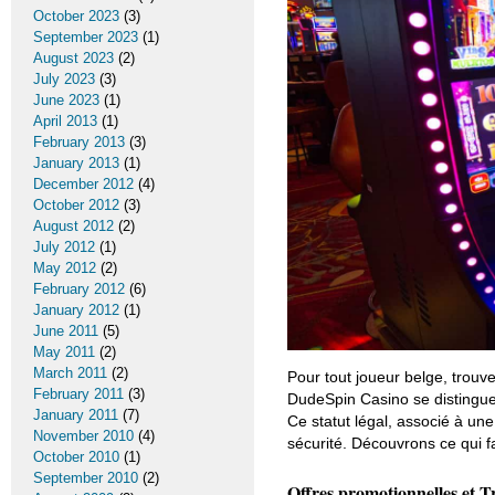
October 2023
(3)
September 2023
(1)
August 2023
(2)
July 2023
(3)
June 2023
(1)
April 2013
(1)
February 2013
(3)
January 2013
(1)
December 2012
(4)
October 2012
(3)
August 2012
(2)
July 2012
(1)
May 2012
(2)
February 2012
(6)
January 2012
(1)
June 2011
(5)
May 2011
(2)
March 2011
(2)
Pour tout joueur belge, trouve
February 2011
(3)
DudeSpin Casino se distingue
January 2011
(7)
Ce statut légal, associé à une
November 2010
(4)
sécurité. Découvrons ce qui f
October 2010
(1)
September 2010
(2)
Offres promotionnelles et T