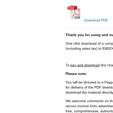
Download PDF
Thank you for using and
One click download of a compl
(including sales tax) to 
To
pay and download
this cha
Please note:
You will be directed to a Payp
for delivery of the PDF downl
download the material directl
We welcome comments on this 
secure income from advertisem
free, comprehensive, authorit