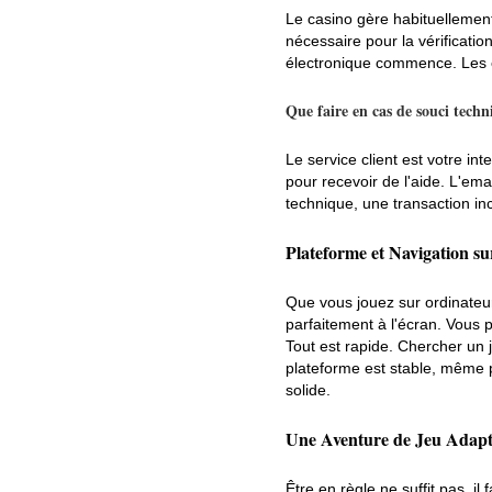
Le casino gère habituellemen
nécessaire pour la vérification
électronique commence. Les e-
Que faire en cas de souci tech
Le service client est votre in
pour recevoir de l'aide. L'em
technique, une transaction i
Plateforme et Navigation su
Que vous jouez sur ordinateu
parfaitement à l'écran. Vous p
Tout est rapide. Chercher un j
plateforme est stable, même p
solide.
Une Aventure de Jeu Adapt
Être en règle ne suffit pas, il