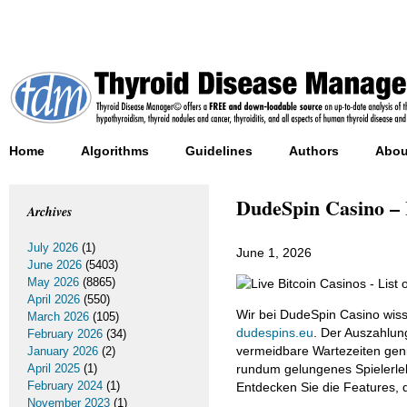
Home
Algorithms
Guidelines
Authors
Abou
DudeSpin Casino – 
Archives
July 2026
(1)
June 1, 2026
June 2026
(5403)
May 2026
(8865)
April 2026
(550)
Wir bei DudeSpin Casino wiss
March 2026
(105)
dudespins.eu
. Der Auszahlun
February 2026
(34)
vermeidbare Wartezeiten gen
January 2026
(2)
April 2025
(1)
rundum gelungenes Spielerle
February 2024
(1)
Entdecken Sie die Features, 
November 2023
(1)