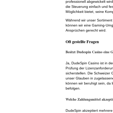
professionell abgewickelt wir
die Steuerung einfach und fess
Möglichkeit bietet, seine Komp
Während wir unser Sortiment 
können wir eine Gaming-Umgeb
Ansprüchen gerecht wird.
Oft gestellte Fragen
Besitzt Dudespin Casino eine 
Ja, DudeSpin Casino ist in d
Prüfung der Lizenzanforderung
sicherstellen. Die Schweizer 
unser Glauben in zugelassene
können wir beruhigt sein, da 
befolgen.
Welche Zahlungsmittel akzepti
DudeSpin akzeptiert mehrere