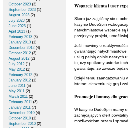
October 2023
(3)
Wsparcie klienta i user exp
September 2023
(1)
August 2023
(2)
Skoro już zajęliśmy się o ochr
July 2023
(3)
kasynie DudeSpin wzbogacają
June 2023
(1)
natychmiastowe wsparcie są 
April 2013
(1)
przejrzysty projekt, umożliwia
February 2013
(3)
January 2013
(1)
Jeśli mówimy o reaktywność s
December 2012
(4)
gwarantując natychmiastowe r
October 2012
(3)
usług pełnią opinie naszych 
August 2012
(2)
to, czy spotkamy usterkę tec
July 2012
(1)
gwarantuje, że zawsze będzi
May 2012
(2)
February 2012
(6)
Dzięki temu zaangażowaniu w
January 2012
(1)
istotne: cieszeniu się grą i z
June 2011
(5)
May 2011
(2)
Promocje i bonusy dla grac
March 2011
(2)
February 2011
(3)
January 2011
(7)
W kasynie DudeSpin mamy emo
November 2010
(4)
zachęcających ofert powitalny
October 2010
(1)
możliwościom razem i sprawd
September 2010
(2)