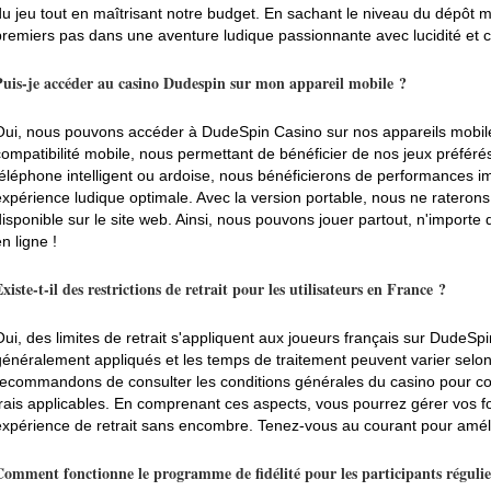
du jeu tout en maîtrisant notre budget. En sachant le niveau du dépô
premiers pas dans une aventure ludique passionnante avec lucidité et c
Puis-je accéder au casino Dudespin sur mon appareil mobile ?
Oui, nous pouvons accéder à DudeSpin Casino sur nos appareils mobile
compatibilité mobile, nous permettant de bénéficier de nos jeux préféré
téléphone intelligent ou ardoise, nous bénéficierons de performances 
expérience ludique optimale. Avec la version portable, nous ne raterons 
disponible sur le site web. Ainsi, nous pouvons jouer partout, n'importe
n ligne !
xiste-t-il des restrictions de retrait pour les utilisateurs en France ?
Oui, des limites de retrait s'appliquent aux joueurs français sur DudeSpi
généralement appliqués et les temps de traitement peuvent varier selo
recommandons de consulter les conditions générales du casino pour con
frais applicables. En comprenant ces aspects, vous pourrez gérer vos f
expérience de retrait sans encombre. Tenez-vous au courant pour améli
Comment fonctionne le programme de fidélité pour les participants régulie