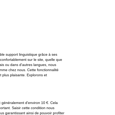
e support linguistique grâce à ses
confortablement sur le site, quelle que
çais ou dans d'autres langues, nous
omme chez nous. Cette fonctionnalité
t plus plaisante. Explorons et
 généralement d'environ 10 €. Cela
rtant. Saisir cette condition nous
s garantissant ainsi de pouvoir profiter