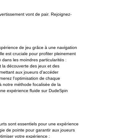
vertissement vont de pair. Rejoignez-
expérience de jeu grâce à une navigation
le est cruciale pour profiter pleinement
ans les moindres particularités :
 la découverte des jeux et des
rmettant aux joueurs d'accéder
imerez l'optimisation de chaque
e à notre méthode focalisée de la
'une expérience fluide sur DudeSpin
ts sont essentiels pour une expérience
ie de pointe pour garantir aux joueurs
timiser votre expérience :