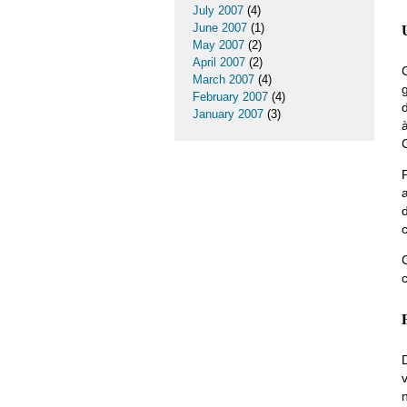
July 2007
(4)
June 2007
(1)
May 2007
(2)
April 2007
(2)
March 2007
(4)
February 2007
(4)
January 2007
(3)