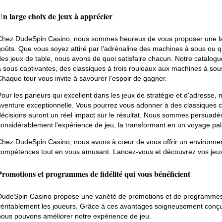
Un large choix de jeux à apprécier
Chez DudeSpin Casino, nous sommes heureux de vous proposer une larg
goûts. Que vous soyez attiré par l'adrénaline des machines à sous ou que
des jeux de table, nous avons de quoi satisfaire chacun. Notre catal
à sous captivantes, des classiques à trois rouleaux aux machines à sou
Chaque tour vous invite à savourer l'espoir de gagner.
Pour les parieurs qui excellent dans les jeux de stratégie et d'adresse, n
aventure exceptionnelle. Vous pourrez vous adonner à des classiques co
décisions auront un réel impact sur le résultat. Nous sommes persuadés 
considérablement l'expérience de jeu, la transformant en un voyage palp
Chez DudeSpin Casino, nous avons à cœur de vous offrir un environne
compétences tout en vous amusant. Lancez-vous et découvrez vos jeux 
Promotions et programmes de fidélité qui vous bénéficient
DudeSpin Casino propose une variété de promotions et de programmes d
véritablement les joueurs. Grâce à ces avantages soigneusement conç
nous pouvons améliorer notre expérience de jeu.