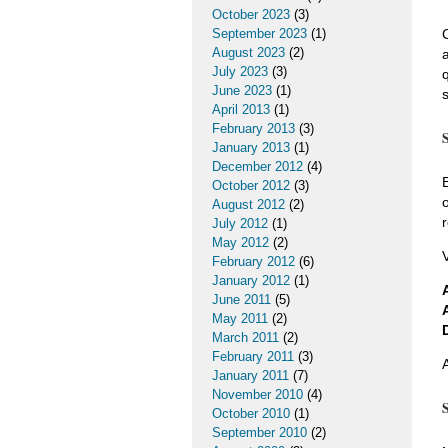
October 2023
(3)
September 2023
(1)
August 2023
(2)
July 2023
(3)
June 2023
(1)
April 2013
(1)
February 2013
(3)
January 2013
(1)
December 2012
(4)
October 2012
(3)
August 2012
(2)
July 2012
(1)
May 2012
(2)
February 2012
(6)
January 2012
(1)
June 2011
(5)
May 2011
(2)
March 2011
(2)
February 2011
(3)
January 2011
(7)
November 2010
(4)
S
October 2010
(1)
September 2010
(2)