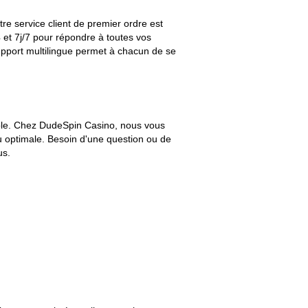
tre service client de premier ordre est
 et 7j/7 pour répondre à toutes vos
support multilingue permet à chacun de se
sable. Chez DudeSpin Casino, nous vous
 optimale. Besoin d'une question ou de
us.