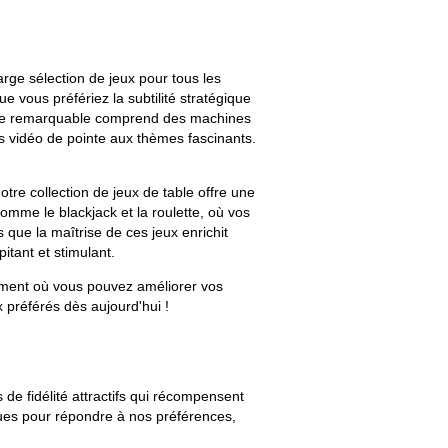
e sélection de jeux pour tous les
 vous préfériez la subtilité stratégique
ogue remarquable comprend des machines
s vidéo de pointe aux thèmes fascinants.
otre collection de jeux de table offre une
mme le blackjack et la roulette, où vos
que la maîtrise de ces jeux enrichit
itant et stimulant.
ment où vous pouvez améliorer vos
préférés dès aujourd'hui !
e fidélité attractifs qui récompensent
ues pour répondre à nos préférences,