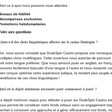
Voici ce à quoi nous pouvons nous attendre :
Niveaux de fidélité
Récompenses exclusives
Promotions hebdomadaires
Foire aux questions
xiste-t-il des choix linguistiques offertes sur le casino Dudespin ?
Oui, nous avons constaté que DudeSpin Casino propose une remarquabl
multiples choix multilingues. Cette ouverture nous autorise de parcourir 
soit notre langue préférée. Que nous aimions jouer en anglais, en fran
pouvons facilement basculer d'une langue à l'autre et nous ressentir c
bien conçue optimise notre expérience ludique, la rendant plus souple e
bénéficions de ces choix linguistiques !
Quel est le dépôt minimum nécessaire pour commencer à jouer ?
Le dépôt minimum requis pour débuter à jouer sur DudeSpin Casino est
nous permet de constituer notre fonds initiaux sans un engagement impo
permet à concevoir une approche et à gérer efficacement nos fonds, nou