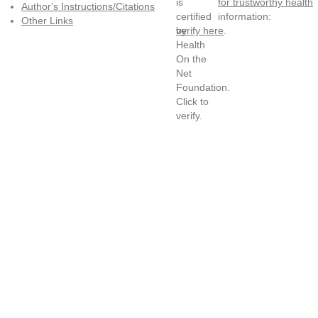
for trustworthy health
Author's Instructions/Citations
information:
Other Links
verify here
.