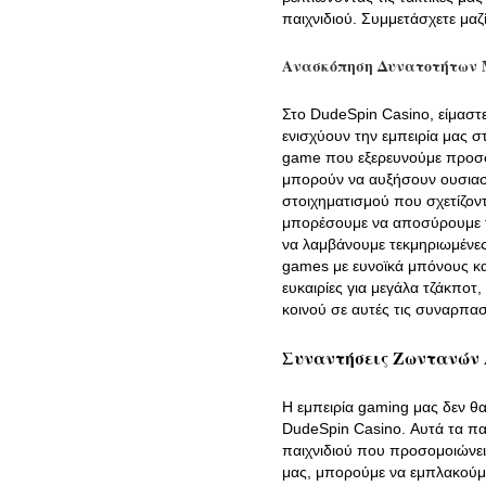
παιχνιδιού. Συμμετάσχετε μα
Ανασκόπηση Δυνατοτήτων 
Στο DudeSpin Casino, είμαστε
ενισχύουν την εμπειρία μας 
game που εξερευνούμε προσφέρ
μπορούν να αυξήσουν ουσιαστ
στοιχηματισμού που σχετίζον
μπορέσουμε να αποσύρουμε τ
να λαμβάνουμε τεκμηριωμένες
games με ευνοϊκά μπόνους κα
ευκαιρίες για μεγάλα τζάκπο
κοινού σε αυτές τις συναρπασ
Συναντήσεις Ζωντανών
Η εμπειρία gaming μας δεν θ
DudeSpin Casino. Αυτά τα πα
παιχνιδιού που προσομοιώνει
μας, μπορούμε να εμπλακούμε 