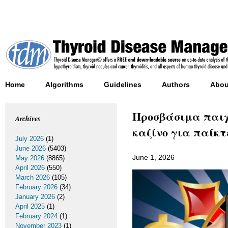
Home
Algorithms
Guidelines
Authors
Abou
Προσβάσιμα παιχν
Archives
καζίνο για παίκτ
July 2026
(1)
June 2026
(5403)
June 1, 2026
May 2026
(8865)
April 2026
(550)
March 2026
(105)
February 2026
(34)
January 2026
(2)
April 2025
(1)
February 2024
(1)
November 2023
(1)