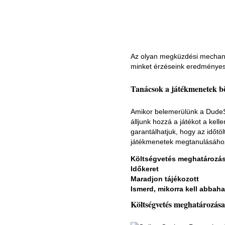
Az olyan megküzdési mechanizm
minket érzéseink eredményes 
Tanácsok a játékmenetek bö
Amikor belemerülünk a DudeSp
álljunk hozzá a játékot a kell
garantálhatjuk, hogy az időt
játékmenetek megtanulásáho
Költségvetés meghatározá
Időkeret
Maradjon tájékozott
Ismerd, mikorra kell abbah
Költségvetés meghatározása