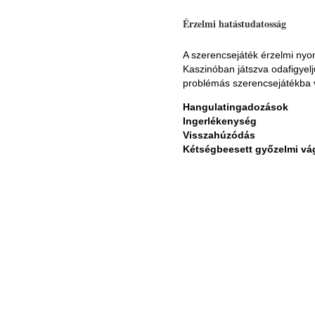
Érzelmi hatástudatosság
A szerencsejáték érzelmi ny
Kaszinóban játszva odafigyelj
problémás szerencsejátékba v
Hangulatingadozások
Ingerlékenység
Visszahúzódás
Kétségbeesett győzelmi vá