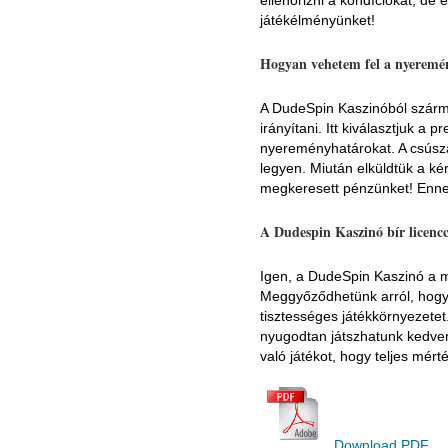
játékélményünket!
Hogyan vehetem fel a nyeremé
A DudeSpin Kaszinóból származ
irányítani. Itt kiválasztjuk a 
nyereményhatárokat. A csúszá
legyen. Miután elküldtük a k
megkeresett pénzünket! Enne
A Dudespin Kaszinó bír licencc
Igen, a DudeSpin Kaszinó a m
Meggyőződhetünk arról, hogy 
tisztességes játékkörnyezetet.
nyugodtan játszhatunk kedven
való játékot, hogy teljes mér
Download PDF