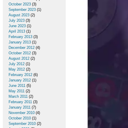
October 2023
(3)
September 2023
(1)
August 2023
(2)
July 2023
(3)
June 2023
(1)
April 2013
(1)
February 2013
(3)
January 2013
(1)
December 2012
(4)
October 2012
(3)
August 2012
(2)
July 2012
(1)
May 2012
(2)
February 2012
(6)
January 2012
(1)
June 2011
(5)
May 2011
(2)
March 2011
(2)
February 2011
(3)
January 2011
(7)
November 2010
(4)
October 2010
(1)
September 2010
(2)