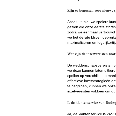
Zijn er bonussen voor nieuwe s
Absoluut, nieuwe spelers ku
gezien die onze eerste stort
zodra we eenmaal vertrouwd z
we het de site blijven gebrui
maximaliseren en tegelijkertijd
Wat zijn de inzetvereisten voo
De weddenschapsvereisten v
we deze kunnen laten uitkere
spellen op verschillende man
effectieve inzetstrategieën 
te begrijpen, kunnen we onze
inzetvereisten voldoen om op
Is de klantenservice van Dudes
Ja, de klantenservice is 24/