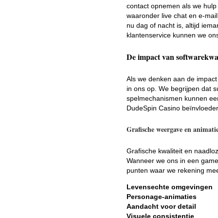
contact opnemen als we hulp
waaronder live chat en e-mail,
nu dag of nacht is, altijd ie
klantenservice kunnen we ons
De impact van softwarekwal
Als we denken aan de impact 
in ons op. We begrijpen dat 
spelmechanismen kunnen een t
DudeSpin Casino beïnvloede
Grafische weergave en animatie
Grafische kwaliteit en naadlo
Wanneer we ons in een game v
punten waar we rekening mee
Levensechte omgevingen
Personage-animaties
Aandacht voor detail
Visuele consistentie