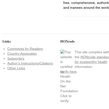
free, comprehensive, authorit
and trainees around the world
Links
HONcode
Comments by Readers
This site complies wit
Country Associates
the
HONcode standar
Supporters
for trustworthy health
Author's Instructions/Citations
information:
Other Links
verify here
.