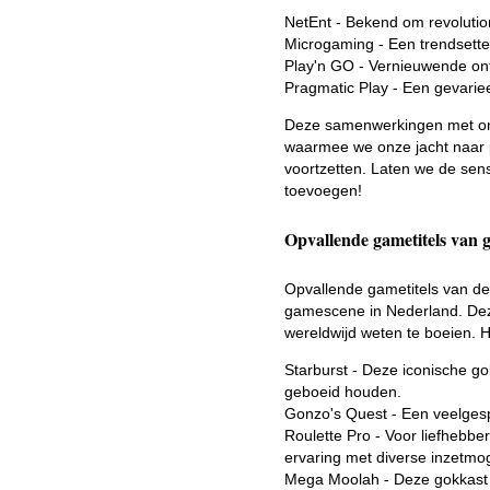
NetEnt - Bekend om revoluti
Microgaming - Een trendsette
Play'n GO - Vernieuwende ont
Pragmatic Play - Een gevarie
Deze samenwerkingen met ont
waarmee we onze jacht naar p
voortzetten. Laten we de sen
toevoegen!
Opvallende gametitels van 
Opvallende gametitels van de
gamescene in Nederland. Deze
wereldwijd weten te boeien. H
Starburst - Deze iconische g
geboeid houden.
Gonzo's Quest - Een veelges
Roulette Pro - Voor liefhebbe
ervaring met diverse inzetmo
Mega Moolah - Deze gokkast 