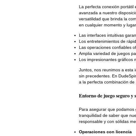
La perfecta conexión portáti
avanzada a nuestro disposició
versatilidad que brinda la com
en cualquier momento y lugar.
Las interfaces intuitivas gara
Los entretenimientos de rápi
Las operaciones confiables o
Amplia variedad de juegos par
Los impresionantes gráficos 
Juntos, nos reunimos a esta 
sin precedentes. En DudeSpin
a la perfecta combinación de 
Entorno de juego seguro y 
Para asegurar que podamos go
tranquilidad de saber que nu
responsable y con sólidas me
Operaciones con licencia