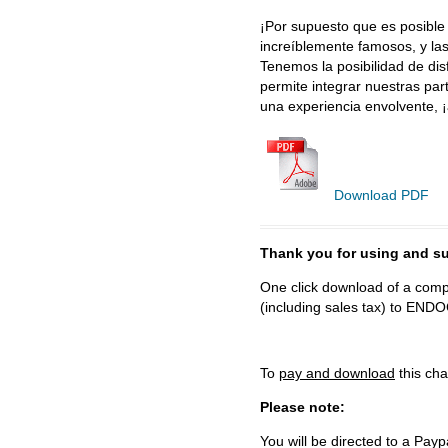
¡Por supuesto que es posible 
increíblemente famosos, y las
Tenemos la posibilidad de dis
permite integrar nuestras pa
una experiencia envolvente, 
Download PDF
Thank you for using and
One click download of a compl
(including sales tax) to 
To
pay and download
this cha
Please note:
You will be directed to a Payp