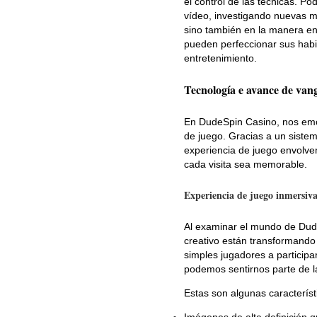
el control de las técnicas. P
vídeo, investigando nuevas m
sino también en la manera en 
pueden perfeccionar sus habi
entretenimiento.
Tecnología e avance de van
En DudeSpin Casino, nos emoc
de juego. Gracias a un sistem
experiencia de juego envol
cada visita sea memorable.
Experiencia de juego inmersiv
Al examinar el mundo de Dude
creativo están transformando
simples jugadores a participa
podemos sentirnos parte de l
Estas son algunas característ