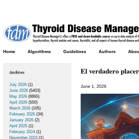
Home
Algorithms
Guidelines
Authors
Abou
El verdadero place
Archives
July 2026
(1)
June 1, 2026
June 2026
(5403)
May 2026
(8865)
April 2026
(550)
March 2026
(105)
February 2026
(34)
January 2026
(2)
April 2025
(1)
February 2024
(1)
November 2023
(1)