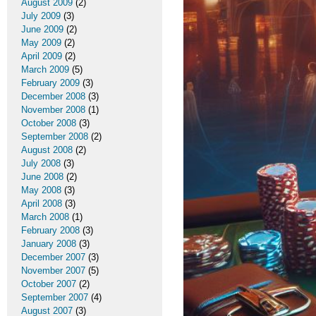
August 2009
(2)
July 2009
(3)
June 2009
(2)
May 2009
(2)
April 2009
(2)
March 2009
(5)
February 2009
(3)
December 2008
(3)
November 2008
(1)
October 2008
(3)
September 2008
(2)
August 2008
(2)
July 2008
(3)
June 2008
(2)
May 2008
(3)
April 2008
(3)
March 2008
(1)
February 2008
(3)
January 2008
(3)
December 2007
(3)
November 2007
(5)
October 2007
(2)
September 2007
(4)
August 2007
(3)