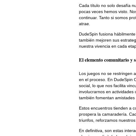
Cada título no solo desafía n
pocas veces hemos visto. Nos
continuar. Tanto si somos pr
atrae.
DudeSpin fusiona hábilmente d
también mejoren sus estrateg
nuestra vivencia en cada eta
El elemento comunitario y s
Los juegos no se restringen a 
en el proceso. En DudeSpin 
social, lo que nos facilita v
involucrarnos en actividades
también fomentan amistades q
Estos encuentros tienden a c
prospera la camaradería. Cada
triunfos, reforzamos nuestros
En definitiva, son estas inte