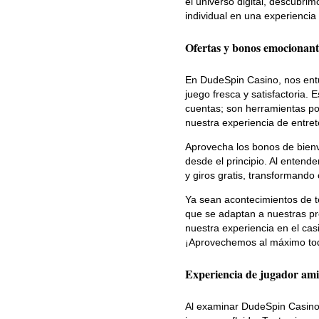
el universo digital, descubri
individual en una experiencia
Ofertas y bonos emocionant
En DudeSpin Casino, nos ent
juego fresca y satisfactoria.
cuentas; son herramientas po
nuestra experiencia de entret
Aprovecha los bonos de bienv
desde el principio. Al entend
y giros gratis, transformando 
Ya sean acontecimientos de t
que se adaptan a nuestras pr
nuestra experiencia en el ca
¡Aprovechemos al máximo tod
Experiencia de jugador ami
Al examinar DudeSpin Casino, 