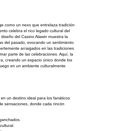
erge como un nexo que entrelaza tradición
to celebra el rico legado cultural del
l diseño del Casino Alawin muestra la
ias del pasado, evocando un sentimiento
fuertemente arraigados en las tradiciones
omar parte de las celebraciones. Aquí, la
bra, creando un espacio único donde los
juego en un ambiente culturalmente
 en un destino ideal para los fanáticos
 de sensaciones, donde cada rincón
nganchados.
ultural.