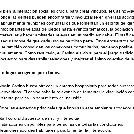
Si bien la interacción social es crucial para crear vínculos, el Casino A
donde las gentes pueden encontrarse y involucrarse en diversas activid
habitualmente reuniones comunitarios que fomentan un espíritu de identi
emocionantes veladas de juegos hasta eventos temáticos, la població
interactuar y hacer amistades nuevas en un medio amigable. El staff de
asegurándose de que cada uno se perciban parte. Estos encuentros no
que también consolidan los conexiones comunitarios, haciendo posible 
mutuamente. Como resultado, el Casino Alawin supera el juego tradici
encuentro para desarrollar relaciones y mejorar el ánimo colectivo de
Un lugar acogedor para todos.
Alawin Casino busca ofrecer un entorno hospitalario para todos sus vis
bienvenidos. El casino sabe la relevancia de fomentar la vinculación c
visitante perciba un sentimiento de inclusión.
Entre las elementos principales que impulsan este ambiente acogedor 
taff cordial dispuesto a asistir y interactuar
Instalaciones disponibles para personas de todas las condiciones.
Reuniones sociales habituales para fomentar la interacción.