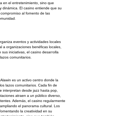
a en el entretenimiento, sino que
y dinámica. El casino entiende que su
u compromiso al fomento de las
comunidad.
organiza eventos y actividades locales
l a organizaciones benéficas locales,
us iniciativas, el casino desarrolla
 lazos comunitarios.
lawin es un activo centro donde la
los lazos comunitarios. Cada fin de
e interpretan desde jazz hasta pop,
aciones atraen a un público diverso,
istentes. Además, el casino regularmente
, ampliando el panorama cultural. Los
 fomentando la creatividad en su