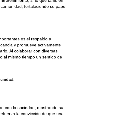
entretenimiento, sino que también
 comunidad, fortaleciendo su papel
portantes es el respaldo a
ificancia y promueve activamente
rio. Al colaborar con diversas
do al mismo tiempo un sentido de
munidad.
ión con la sociedad, mostrando su
refuerza la convicción de que una