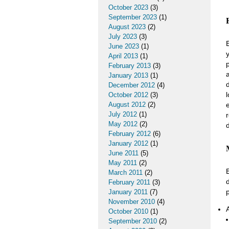
October 2023
(3)
September 2023
(1)
August 2023
(2)
July 2023
(3)
June 2023
(1)
April 2013
(1)
February 2013
(3)
January 2013
(1)
December 2012
(4)
October 2012
(3)
August 2012
(2)
July 2012
(1)
May 2012
(2)
February 2012
(6)
January 2012
(1)
June 2011
(5)
May 2011
(2)
March 2011
(2)
February 2011
(3)
January 2011
(7)
November 2010
(4)
October 2010
(1)
September 2010
(2)