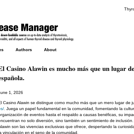
Thyro
es
Authors
About
El Casino Alawin es mucho más que un lugar de
española.
June 1, 2026
El Casino Alawin se distingue como mucho más que un mero lugar de 
es/
. Juega un papel fundamental en la comunidad, fomentando la cultura
organización de eventos hasta el respaldo a causas benéficas, su impac
encuentran no solo diversión, sino también un sentimiento de inclusión
Alawin son las vivencias exclusivas que ofrece, despertando la curiosi
la vinculación en el seno de la comunidad.