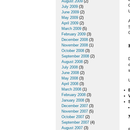
August 2009
(2)
July 2009
(3)
June 2009
(2)
May 2009
(2)
April 2009
(2)
March 2009
(5)
February 2009
(3)
December 2008
(3)
November 2008
(1)
October 2008
(3)
September 2008
(2)
August 2008
(2)
July 2008
(3)
June 2008
(2)
May 2008
(3)
April 2008
(3)
March 2008
(1)
February 2008
(3)
January 2008
(3)
December 2007
(3)
November 2007
(5)
October 2007
(2)
September 2007
(4)
August 2007
(3)