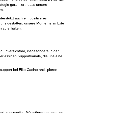
tegie garantiert, dass unsere
am.
erstützt auch ein positiveres
uns gestatten, unsere Momente im Elite
n zu erhalten.
no unverzichtbar, insbesondere in der
erlässigen Supportkanäle, die uns eine
pport bei Elite Casino antizipieren:
spiele essentiell. Wir wünschen uns eine