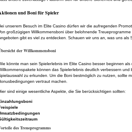
Aktionen und Boni für Spieler
Bei unserem Besuch im Elite Casino dürfen wir die aufregenden Promoti
Von großzügigen Willkommensboni über belohnende Treueprogramme bi
Angeboten gibt es viel zu entdecken. Schauen wir uns an, was uns als S
Übersicht der Willkommensboni
Wie könnte man sein Spielerlebnis im Elite Casino besser beginnen als
Willkommenspakete können das Spielerlebnis deutlich verbessern und b
Spielauswahl zu erkunden. Um die Boni bestmöglich zu nutzen, sollte m
Bonusbedingungen vertraut machen.
Hier sind einige wesentliche Aspekte, die Sie berücksichtigen sollten:
Einzahlungsboni
Freispiele
Umsatzbedingungen
Gültigkeitszeitraum
Vorteile des Treueprogramms