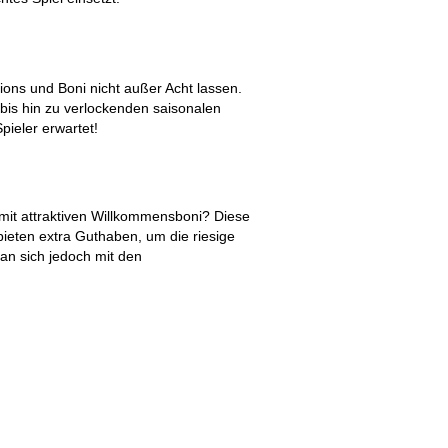
ons und Boni nicht außer Acht lassen.
s hin zu verlockenden saisonalen
pieler erwartet!
 mit attraktiven Willkommensboni? Diese
ieten extra Guthaben, um die riesige
an sich jedoch mit den