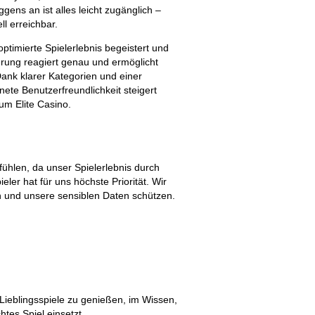
ns an ist alles leicht zugänglich –
l erreichbar.
ptimierte Spielerlebnis begeistert und
rung reagiert genau und ermöglicht
Dank klarer Kategorien und einer
ete Benutzerfreundlichkeit steigert
um Elite Casino.
 fühlen, da unser Spielerlebnis durch
ler hat für uns höchste Priorität. Wir
n und unsere sensiblen Daten schützen.
ieblingsspiele zu genießen, im Wissen,
htes Spiel einsetzt.