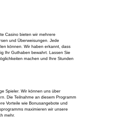
ite Casino bieten wir mehrere
börsen und Überweisungen. Jede
ielen können. Wir haben erkannt, dass
tig Ihr Guthaben bewahrt. Lassen Sie
öglichkeiten machen und Ihre Stunden
ge Spieler. Wir können uns über
sern. Die Teilnahme an diesem Programm
ere Vorteile wie Bonusangebote und
tätsprogramms maximieren wir unsere
ch mehr.