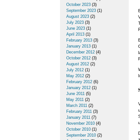
October 2023
(3)
September 2023
(1)
B
August 2023
(2)
July 2023
(3)
June 2023
(1)
April 2013
(1)
February 2013
(3)
January 2013
(1)
December 2012
(4)
October 2012
(3)
August 2012
(2)
July 2012
(1)
May 2012
(2)
February 2012
(6)
January 2012
(1)
June 2011
(5)
May 2011
(2)
March 2011
(2)
February 2011
(3)
January 2011
(7)
November 2010
(4)
October 2010
(1)
September 2010
(2)