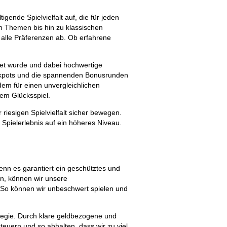
tigende Spielvielfalt auf, die für jeden
en Themen bis hin zu klassischen
h alle Präferenzen ab. Ob erfahrene
ltet wurde und dabei hochwertige
ackpots und die spannenden Bonusrunden
em für einen unvergleichlichen
tem Glücksspiel.
riesigen Spielvielfalt sicher bewegen.
r Spielerlebnis auf ein höheres Niveau.
enn es garantiert ein geschütztes und
en, können wir unsere
 So können wir unbeschwert spielen und
tegie. Durch klare geldbezogene und
euern und so abhalten, dass wir zu viel