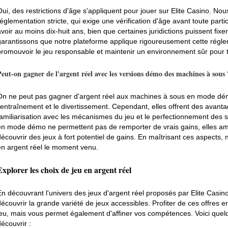
Oui, des restrictions d'âge s'appliquent pour jouer sur Elite Casino. 
réglementation stricte, qui exige une vérification d'âge avant toute parti
avoir au moins dix-huit ans, bien que certaines juridictions puissent fi
garantissons que notre plateforme applique rigoureusement cette régleme
promouvoir le jeu responsable et maintenir un environnement sûr pour
Peut-on gagner de l'argent réel avec les versions démo des machines à sous 
On ne peut pas gagner d'argent réel aux machines à sous en mode dém
l'entraînement et le divertissement. Cependant, elles offrent des avan
familiarisation avec les mécanismes du jeu et le perfectionnement des 
en mode démo ne permettent pas de remporter de vrais gains, elles am
découvrir des jeux à fort potentiel de gains. En maîtrisant ces aspect
en argent réel le moment venu.
Explorer les choix de jeu en argent réel
En découvrant l'univers des jeux d'argent réel proposés par Elite Casino 
découvrir la grande variété de jeux accessibles. Profiter de ces offres 
jeu, mais vous permet également d'affiner vos compétences. Voici quelq
découvrir :