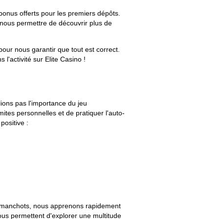
 bonus offerts pour les premiers dépôts.
 nous permettre de découvrir plus de
pour nous garantir que tout est correct.
'activité sur Elite Casino !
blions pas l'importance du jeu
mites personnelles et de pratiquer l'auto-
positive :
 manchots, nous apprenons rapidement
us permettent d'explorer une multitude