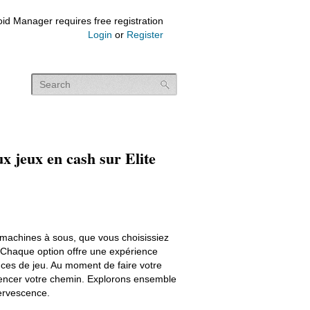
id Manager requires free registration
Login
or
Register
 jeux en cash sur Elite
 machines à sous, que vous choisissiez
. Chaque option offre une expérience
nces de jeu. Au moment de faire votre
luencer votre chemin. Explorons ensemble
fervescence.