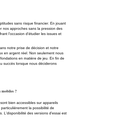
titudes sans risque financier. En jouant
ner nos approches sans la pression des
ant l'occasion d'étudier les issues et
ans notre prise de décision et notre
ux en argent réel. Non seulement nous
ondations en matière de jeu. En fin de
 au succès lorsque nous déciderons
s mobiles ?
ont bien accessibles sur appareils
particulièrement la possibilité de
L'disponibilité des versions d'essai est