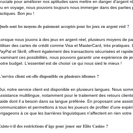
cruciale pour améliorer nos aptitudes sans mettre en danger d'argent ré
ou en voyage, nous pouvons toujours nous immerger dans des parties p
tactiques. Bon jeu !
Quels sont les moyens de paiement acceptés pour les jeux en argent réel ?
Lorsque nous jouons à des jeux en argent réel, plusieurs moyens de p
utiliser des cartes de crédit comme Visa et MasterCard, très pratiques. L
PayPal et Skrill, offrent également des transactions sécurisées et rapide
examinant ces possibilités, nous pouvons garantir une expérience de jeu
notre budget. L'essentiel est de choisir ce qui nous sied le mieux !
'service client est-elle disponible en plusieurs idiomes ?
Oui, notre service client est disponible en plusieurs langues. Nous so
assistance multilingue, notamment pour le traitement des retours clients.
l'aide dont il a besoin dans sa langue préférée. En proposant une assis
communication et permettons à tous les joueurs de profiter d'une expé
engageons à ce que les barrières linguistiques n'affectent en rien votre 
xiste-t-il des restrictions d'âge pour jouer sur Elite Casino ?