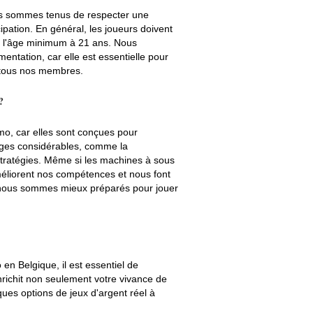
Nous sommes tenus de respecter une
cipation. En général, les joueurs doivent
xer l'âge minimum à 21 ans. Nous
ntation, car elle est essentielle pour
 tous nos membres.
?
o, car elles sont conçues pour
tages considérables, comme la
stratégies. Même si les machines à sous
éliorent nos compétences et nous font
s, nous sommes mieux préparés pour jouer
en Belgique, il est essentiel de
enrichit non seulement votre vivance de
ues options de jeux d'argent réel à