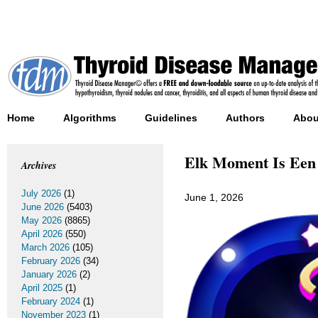
Home
Algorithms
Guidelines
Authors
Abou
Elk Moment Is Een 
Archives
July 2026
(1)
June 1, 2026
June 2026
(5403)
May 2026
(8865)
April 2026
(550)
March 2026
(105)
February 2026
(34)
January 2026
(2)
April 2025
(1)
February 2024
(1)
November 2023
(1)