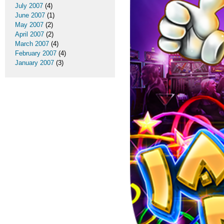
July 2007
(4)
June 2007
(1)
May 2007
(2)
April 2007
(2)
March 2007
(4)
February 2007
(4)
January 2007
(3)