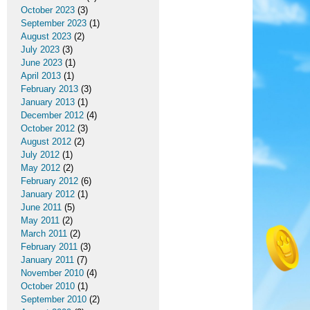
October 2023
(3)
September 2023
(1)
August 2023
(2)
July 2023
(3)
June 2023
(1)
April 2013
(1)
February 2013
(3)
January 2013
(1)
December 2012
(4)
October 2012
(3)
August 2012
(2)
July 2012
(1)
May 2012
(2)
February 2012
(6)
January 2012
(1)
June 2011
(5)
May 2011
(2)
March 2011
(2)
February 2011
(3)
January 2011
(7)
November 2010
(4)
October 2010
(1)
September 2010
(2)