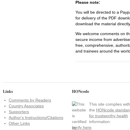
Please note:
You will be directed to a Payp
for delivery of the PDF downl
download the material directl
We welcome comments on this 
secure income from advertisem
free, comprehensive, authorit
and trainees around the world
Links
HONcode
Comments by Readers
This site complies wit
Country Associates
the
HONcode standar
Supporters
for trustworthy health
Author's Instructions/Citations
information:
Other Links
verify here
.