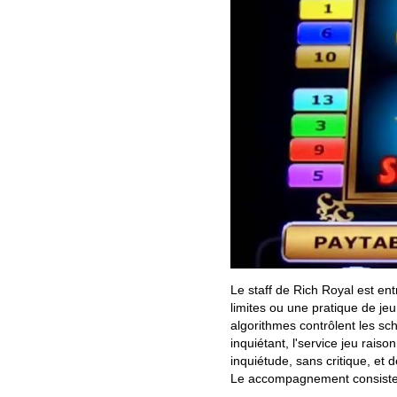
Le staff de Rich Royal est en
limites ou une pratique de je
algorithmes contrôlent les s
inquiétant, l'service jeu raiso
inquiétude, sans critique, et 
Le accompagnement consiste p