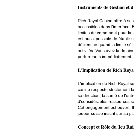
Instruments de Gestion et d
Rich Royal Casino offre à ses u
accessibles dans l'interface. 
limites de versement pour la 
est aussi possible de établi
déclenche quand la limite sél
activités. Vous avez la de ain
performants immédiatement.
L'Implication de Rich Roya
L'implication de Rich Royal s
casino respecte strictement la 
sa direction, la santé de l'en
d'considérables ressources so
Cet engagement est ouvert. Il
joueur suisse inscrit sur sa p
Concept et Rôle du Jeu Ra