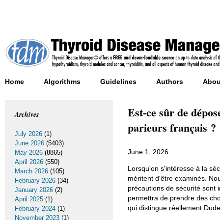
Home
Algorithms
Guidelines
Authors
Abou
Est-ce sûr de dépos
Archives
parieurs français ?
July 2026
(1)
June 2026
(5403)
June 1, 2026
May 2026
(8865)
April 2026
(550)
Lorsqu'on s'intéresse à la s
March 2026
(105)
méritent d'être examinés. No
February 2026
(34)
précautions de sécurité son
January 2026
(2)
permettra de prendre des choi
April 2025
(1)
qui distingue réellement Dude
February 2024
(1)
November 2023
(1)