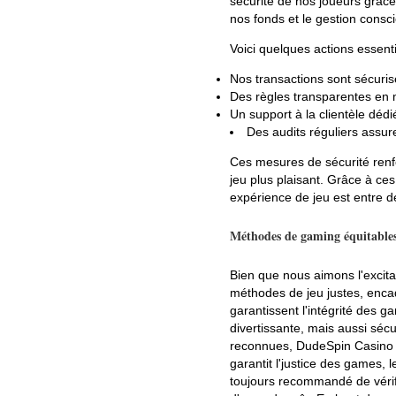
sécurité de nos joueurs grâce 
nos fonds et le gestion consc
Voici quelques actions essenti
Nos transactions sont sécuris
Des règles transparentes en m
Un support à la clientèle déd
Des audits réguliers assure
Ces mesures de sécurité renf
jeu plus plaisant. Grâce à ce
expérience de jeu est entre d
Méthodes de gaming équitable
Bien que nous aimons l'excit
méthodes de jeu justes, encad
garantissent l'intégrité des 
divertissante, mais aussi sécu
reconnues, DudeSpin Casino s'
garantit l'justice des games, 
toujours recommandé de vérifi