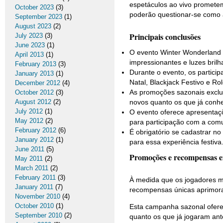
espetáculos ao vivo prometem
October 2023
(3)
poderão questionar-se como 
September 2023
(1)
August 2023
(2)
Principais conclusões
July 2023
(3)
June 2023
(1)
O evento Winter Wonderland
April 2013
(1)
impressionantes e luzes brilh
February 2013
(3)
Durante o evento, os partici
January 2013
(1)
Natal, Blackjack Festivo e Ro
December 2012
(4)
As promoções sazonais exclus
October 2012
(3)
August 2012
(2)
novos quanto os que já conh
July 2012
(1)
O evento oferece apresentaçõe
May 2012
(2)
para participação com a com
February 2012
(6)
É obrigatório se cadastrar no
January 2012
(1)
para essa experiência festiva
June 2011
(5)
Promoções e recompensas e
May 2011
(2)
March 2011
(2)
February 2011
(3)
À medida que os jogadores m
January 2011
(7)
recompensas únicas aprimora
November 2010
(4)
October 2010
(1)
Esta campanha sazonal oferec
September 2010
(2)
quanto os que já jogaram ant