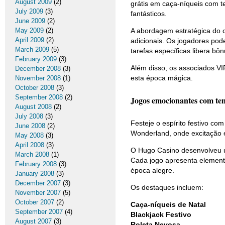
August 2009
(2)
grátis em caça-níqueis com 
July 2009
(3)
fantásticos.
June 2009
(2)
May 2009
(2)
A abordagem estratégica do c
April 2009
(2)
adicionais. Os jogadores pod
March 2009
(5)
tarefas específicas libera bô
February 2009
(3)
Além disso, os associados VI
December 2008
(3)
esta época mágica.
November 2008
(1)
October 2008
(3)
September 2008
(2)
Jogos emocionantes com tem
August 2008
(2)
July 2008
(3)
Festeje o espírito festivo c
June 2008
(2)
Wonderland, onde excitação e
May 2008
(3)
April 2008
(3)
O Hugo Casino desenvolveu um
March 2008
(1)
Cada jogo apresenta elemento
February 2008
(3)
época alegre.
January 2008
(3)
December 2007
(3)
Os destaques incluem:
November 2007
(5)
October 2007
(2)
Caça-níqueis de Natal
September 2007
(4)
Blackjack Festivo
August 2007
(3)
Roleta Nevosa