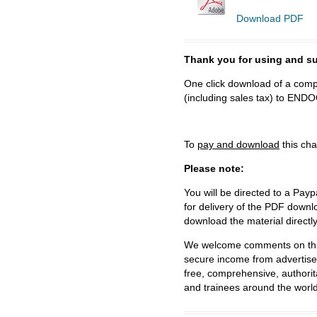
Download PDF
Thank you for using and
One click download of a compl
(including sales tax) to 
To
pay and download
this cha
Please note:
You will be directed to a Payp
for delivery of the PDF downl
download the material directl
We welcome comments on this 
secure income from advertisem
free, comprehensive, authorit
and trainees around the world