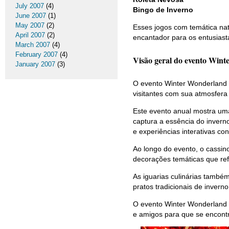
July 2007
(4)
Bingo de Inverno
June 2007
(1)
May 2007
(2)
Esses jogos com temática nat
April 2007
(2)
encantador para os entusiast
March 2007
(4)
February 2007
(4)
Visão geral do evento Win
January 2007
(3)
O evento Winter Wonderland 
visitantes com sua atmosfera 
Este evento anual mostra um
captura a essência do invern
e experiências interativas con
Ao longo do evento, o cassin
decorações temáticas que refo
As iguarias culinárias tamb
pratos tradicionais de inverno
O evento Winter Wonderland 
e amigos para que se encont