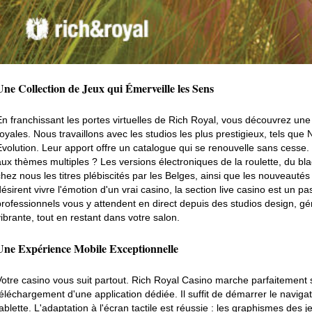
Une Collection de Jeux qui Émerveille les Sens
En franchissant les portes virtuelles de Rich Royal, vous découvrez une
royales. Nous travaillons avec les studios les plus prestigieux, tels que
Evolution. Leur apport offre un catalogue qui se renouvelle sans cesse
aux thèmes multiples ? Les versions électroniques de la roulette, du bl
chez nous les titres plébiscités par les Belges, ainsi que les nouveautés q
désirent vivre l'émotion d'un vrai casino, la section live casino est un 
professionnels vous y attendent en direct depuis des studios design, g
vibrante, tout en restant dans votre salon.
Une Expérience Mobile Exceptionnelle
Votre casino vous suit partout. Rich Royal Casino marche parfaitement s
téléchargement d'une application dédiée. Il suffit de démarrer le navig
tablette. L'adaptation à l'écran tactile est réussie : les graphismes des 