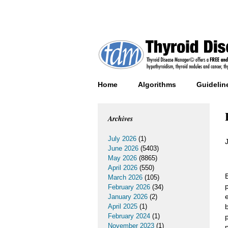
Home
Algorithms
Guidelin
Archives
July 2026
(1)
June 2026
(5403)
May 2026
(8865)
April 2026
(550)
March 2026
(105)
February 2026
(34)
January 2026
(2)
April 2025
(1)
February 2024
(1)
November 2023
(1)