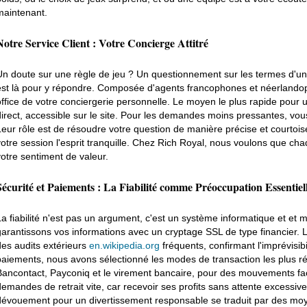
maintenant.
Notre Service Client : Votre Concierge Attitré
Un doute sur une règle de jeu ? Un questionnement sur les termes d'un
est là pour y répondre. Composée d'agents francophones et néerlandopho
office de votre conciergerie personnelle. Le moyen le plus rapide pour
direct, accessible sur le site. Pour les demandes moins pressantes, vous 
Leur rôle est de résoudre votre question de manière précise et courtoi
votre session l'esprit tranquille. Chez Rich Royal, nous voulons que ch
votre sentiment de valeur.
Sécurité et Paiements : La Fiabilité comme Préoccupation Essentiel
La fiabilité n'est pas un argument, c'est un système informatique et et
garantissons vos informations avec un cryptage SSL de type financier. L'j
des audits extérieurs
en.wikipedia.org
fréquents, confirmant l'imprévisibi
paiements, nous avons sélectionné les modes de transaction les plus
Bancontact, Payconiq et le virement bancaire, pour des mouvements fac
demandes de retrait vite, car recevoir ses profits sans attente excessive
dévouement pour un divertissement responsable se traduit par des mo