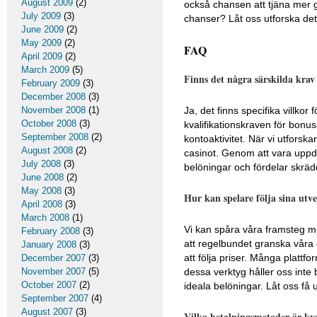
August 2009
(2)
också chansen att tjäna mer 
July 2009
(3)
chanser? Låt oss utforska det
June 2009
(2)
May 2009
(2)
FAQ
April 2009
(2)
March 2009
(5)
Finns det några särskilda krav
February 2009
(3)
December 2008
(3)
Ja, det finns specifika villkor
November 2008
(1)
October 2008
(3)
kvalifikationskraven för bonusa
September 2008
(2)
kontoaktivitet. När vi utforsk
August 2008
(2)
casinot. Genom att vara uppda
July 2008
(3)
belöningar och fördelar skräd
June 2008
(2)
May 2008
(3)
Hur kan spelare följa sina utv
April 2008
(3)
March 2008
(1)
Vi kan spåra våra framsteg m
February 2008
(3)
att regelbundet granska våra
January 2008
(3)
att följa priser. Många plattf
December 2007
(3)
dessa verktyg håller oss inte 
November 2007
(5)
October 2007
(2)
ideala belöningar. Låt oss få 
September 2007
(4)
August 2007
(3)
Vilka betalningsmetoder är kva