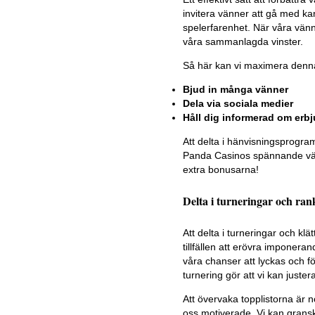
invitera vänner att gå med ka
spelerfarenhet. När våra vänn
våra sammanlagda vinster.
Så här kan vi maximera denn
Bjud in många vänner
Dela via sociala medier
Håll dig informerad om er
Att delta i hänvisningsprogra
Panda Casinos spännande värl
extra bonusarna!
Delta i turneringar och ra
Att delta i turneringar och kl
tillfällen att erövra imponera
våra chanser att lyckas och fö
turnering gör att vi kan juste
Att övervaka topplistorna är n
oss motiverade. Vi kan gransk