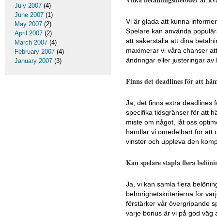
July 2007
(4)
June 2007
(1)
Vi är glada att kunna informer
May 2007
(2)
Spelare kan använda populära 
April 2007
(2)
att säkerställa att dina beta
March 2007
(4)
maximerar vi våra chanser att 
February 2007
(4)
ändringar eller justeringar av
January 2007
(3)
Finns det deadlines för att häm
Ja, det finns extra deadlines
specifika tidsgränser för att hä
miste om något, låt oss optime
handlar vi omedelbart för att u
vinster och uppleva den komp
Kan spelare stapla flera belön
Ja, vi kan samla flera belöning
behörighetskriterierna för v
förstärker vår övergripande 
varje bonus är vi på god väg 