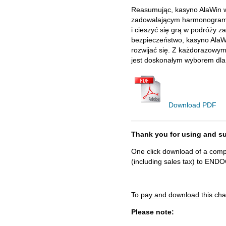
Reasumując, kasyno AlaWin w 
zadowalającym harmonogramem
i cieszyć się grą w podróży 
bezpieczeństwo, kasyno AlaW
rozwijać się. Z każdorazowy
jest doskonałym wyborem dla 
Download PDF
Thank you for using and
One click download of a compl
(including sales tax) to 
To
pay and download
this cha
Please note: