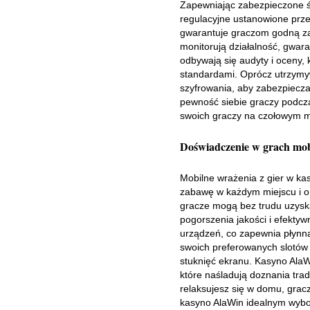
Zapewniając zabezpieczone śr
regulacyjne ustanowione prze
gwarantuje graczom godną zau
monitorują działalność, gwar
odbywają się audyty i oceny
standardami. Oprócz utrzymy
szyfrowania, aby zabezpiecz
pewność siebie graczy podcza
swoich graczy na czołowym m
Doświadczenie w grach mob
Mobilne wrażenia z gier w kas
zabawę w każdym miejscu i o 
gracze mogą bez trudu uzyska
pogorszenia jakości i efekty
urządzeń, co zapewnia płynną
swoich preferowanych slotów
stuknięć ekranu. Kasyno AlaW
które naśladują doznania trad
relaksujesz się w domu, grac
kasyno AlaWin idealnym wybo