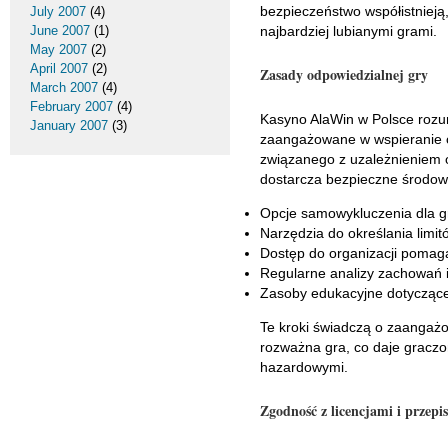
bezpieczeństwo współistnieją
July 2007
(4)
June 2007
(1)
najbardziej lubianymi grami.
May 2007
(2)
April 2007
(2)
Zasady odpowiedzialnej gry
March 2007
(4)
February 2007
(4)
Kasyno AlaWin w Polsce rozum
January 2007
(3)
zaangażowane w wspieranie od
związanego z uzależnieniem o
dostarcza bezpieczne środowi
Opcje samowykluczenia dla g
Narzędzia do określania limit
Dostęp do organizacji pomag
Regularne analizy zachowań 
Zasoby edukacyjne dotyczące
Te kroki świadczą o zaangaż
rozważna gra, co daje gracz
hazardowymi.
Zgodność z licencjami i przepi