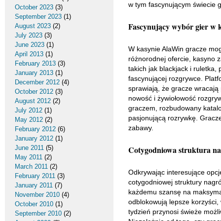
w tym fascynującym świecie g
October 2023
(3)
September 2023
(1)
Fascynujący wybór gier w 
August 2023
(2)
July 2023
(3)
June 2023
(1)
W kasynie AlaWin gracze mogą
April 2013
(1)
różnorodnej ofercie, kasyno 
February 2013
(3)
takich jak blackjack i ruletk
January 2013
(1)
fascynującej rozgrywce. Platf
December 2012
(4)
sprawiają, że gracze wracają 
October 2012
(3)
nowość i żywiołowość rozgryw
August 2012
(2)
graczem, rozbudowany katalog
July 2012
(1)
pasjonującą rozrywkę. Gracze
May 2012
(2)
zabawy.
February 2012
(6)
January 2012
(1)
June 2011
(5)
Cotygodniowa struktura n
May 2011
(2)
March 2011
(2)
Odkrywając interesujące opcj
February 2011
(3)
cotygodniowej struktury nagr
January 2011
(7)
każdemu szansę na maksymal
November 2010
(4)
odblokowują lepsze korzyści, 
October 2010
(1)
tydzień przynosi świeże moż
September 2010
(2)