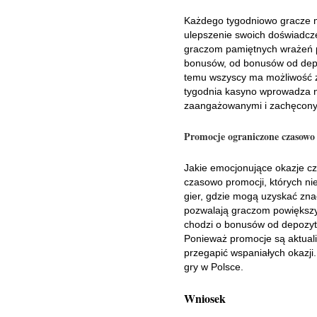
Każdego tygodniowo gracze m
ulepszenie swoich doświadcze
graczom pamiętnych wrażeń p
bonusów, od bonusów od depoz
temu wszyscy ma możliwość z
tygodnia kasyno wprowadza n
zaangażowanymi i zachęconym
Promocje ograniczone czasowo
Jakie emocjonujące okazje cz
czasowo promocji, których n
gier, gdzie mogą uzyskać zna
pozwalają graczom powiększyć 
chodzi o bonusów od depozytu,
Ponieważ promocje są aktual
przegapić wspaniałych okazji
gry w Polsce.
Wniosek