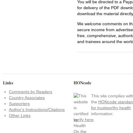
You will be directed to a Payp
for delivery of the PDF downl
download the material directl
We welcome comments on this 
secure income from advertisem
free, comprehensive, authorit
and trainees around the world
Links
HONcode
Comments by Readers
This site complies wit
Country Associates
the
HONcode standar
Supporters
for trustworthy health
Author's Instructions/Citations
information:
Other Links
verify here
.