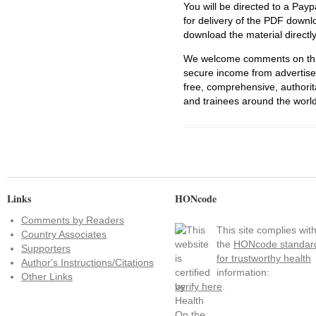
You will be directed to a Payp
for delivery of the PDF downl
download the material directl
We welcome comments on this 
secure income from advertisem
free, comprehensive, authorit
and trainees around the world
Links
HONcode
Comments by Readers
This site complies wit
Country Associates
the
HONcode standar
Supporters
for trustworthy health
Author's Instructions/Citations
information:
Other Links
verify here
.