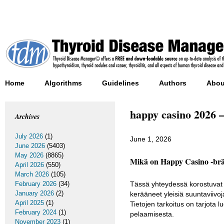
Home
Algorithms
Guidelines
Authors
Abou
happy casino 2026 
Archives
July 2026
(1)
June 1, 2026
June 2026
(5403)
May 2026
(8865)
Mikä on Happy Casino -br
April 2026
(550)
March 2026
(105)
February 2026
(34)
Tässä yhteydessä korostuvat m
January 2026
(2)
kerääneet yleisiä suuntaviivoja
April 2025
(1)
Tietojen tarkoitus on tarjota
February 2024
(1)
pelaamisesta.
November 2023
(1)