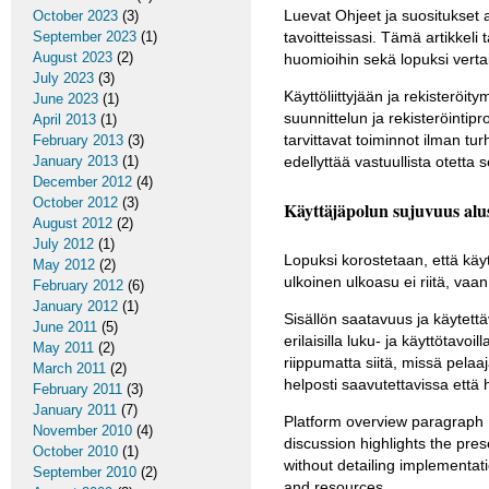
Luevat Ohjeet ja suositukset
October 2023
(3)
September 2023
(1)
tavoitteissasi. Tämä artikkeli
August 2023
(2)
huomioihin sekä lopuksi vertail
July 2023
(3)
Käyttöliittyjään ja rekisteröit
June 2023
(1)
suunnittelun ja rekisteröintip
April 2013
(1)
tarvittavat toiminnot ilman t
February 2013
(3)
January 2013
(1)
edellyttää vastuullista otetta 
December 2012
(4)
October 2012
(3)
Käyttäjäpolun sujuvuus alu
August 2012
(2)
July 2012
(1)
Lopuksi korostetaan, että käyt
May 2012
(2)
ulkoinen ulkoasu ei riitä, vaan
February 2012
(6)
January 2012
(1)
Sisällön saatavuus ja käytettä
June 2011
(5)
erilaisilla luku- ja käyttötav
May 2011
(2)
riippumatta siitä, missä pelaaja
March 2011
(2)
helposti saavutettavissa että h
February 2011
(3)
January 2011
(7)
Platform overview paragraph 1
November 2010
(4)
discussion highlights the pre
October 2010
(1)
without detailing implementat
September 2010
(2)
and resources.