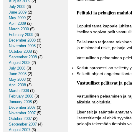
August 2009
(2)
July 2009
(3)
Pelituki ja pelaajien mahdoll
June 2009
(2)
May 2009
(2)
April 2009
(2)
Lopuksi tämä kappale juhlistaa
March 2009
(5)
itselleen sopivat pelit vastuulli
February 2009
(3)
December 2008
(3)
Pelialustan tarjoama tekninen
November 2008
(1)
ja minimoitui riskit, pelaaja 
October 2008
(3)
September 2008
(2)
Vastuullinen pelaaminen peleis
August 2008
(2)
Kotiutusprosessi on selitetty y
July 2008
(3)
Selkeät ohjeet ongelmatilantei
June 2008
(2)
May 2008
(3)
Vastuulliset pelitavat ja pel
April 2008
(3)
March 2008
(1)
Vastuullinen pelaaminen ja raj
February 2008
(3)
January 2008
(3)
aikaisia rajoituksia.
December 2007
(3)
Lisenssit ja sääntely antavat 
November 2007
(5)
lisenssitietoja ei ehkä syynät
October 2007
(2)
pelaajia tekemään tietoisia val
September 2007
(4)
August 2007
(3)