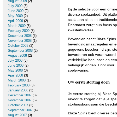
August 2009
(2)
July 2009
(3)
Bij de selectie voor een onlin
June 2009
(2)
diverse spelaanbod. Dit platf
May 2009
(2)
scala aan slots tot traditionel
April 2009
(2)
Daarnaast zorgt hun focus op
March 2009
(5)
kwaliteitsverlies.
February 2009
(3)
December 2008
(3)
Bovendien hecht Blaze Spins
November 2008
(1)
beveiligingsmaatregelen en ee
October 2008
(3)
gegevens beschermd zijn, stel
September 2008
(2)
bevorderen ook verantwoord
August 2008
(2)
verleidelijke bonussen en een
July 2008
(3)
belangrijk vinden. Door voor 
June 2008
(2)
spelervaring.
May 2008
(3)
April 2008
(3)
March 2008
(1)
Uw eerste storting doen
February 2008
(3)
January 2008
(3)
Je eerste storting bij Blaze 
December 2007
(3)
ervoor te zorgen dat je je spe
November 2007
(5)
stortingsbonussen die beschik
October 2007
(2)
September 2007
(4)
Blaze Spins biedt diverse be
August 2007
(3)