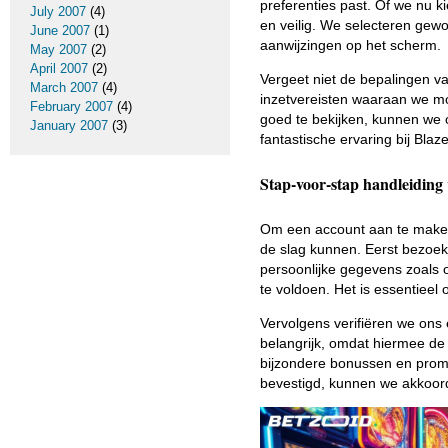
preferenties past. Of we nu k
July 2007
(4)
en veilig. We selecteren gew
June 2007
(1)
aanwijzingen op het scherm.
May 2007
(2)
April 2007
(2)
Vergeet niet de bepalingen v
March 2007
(4)
inzetvereisten waaraan we mo
February 2007
(4)
goed te bekijken, kunnen we o
January 2007
(3)
fantastische ervaring bij Bla
Stap-voor-stap handleiding 
Om een account aan te maken
de slag kunnen. Eerst bezoek
persoonlijke gegevens zoals
te voldoen. Het is essentieel
Vervolgens verifiëren we ons e
belangrijk, omdat hiermee de 
bijzondere bonussen en promo
bevestigd, kunnen we akkoor