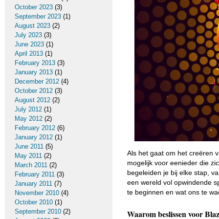
October 2023
(3)
September 2023
(1)
August 2023
(2)
July 2023
(3)
June 2023
(1)
April 2013
(1)
February 2013
(3)
January 2013
(1)
December 2012
(4)
October 2012
(3)
August 2012
(2)
July 2012
(1)
May 2012
(2)
February 2012
(6)
January 2012
(1)
June 2011
(5)
Als het gaat om het creëren v
May 2011
(2)
mogelijk voor eenieder die zi
March 2011
(2)
begeleiden je bij elke stap, va
February 2011
(3)
een wereld vol opwindende sp
January 2011
(7)
te beginnen en wat ons te wa
November 2010
(4)
October 2010
(1)
September 2010
(2)
Waarom beslissen voor Blaz