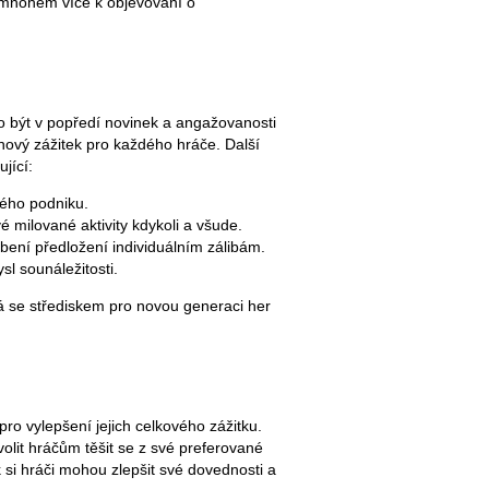
o mnohem více k objevování o
no být v popředí novinek a angažovanosti
nový zážitek pro každého hráče. Další
jící:
ového podniku.
 milované aktivity kdykoli a všude.
obení předložení individuálním zálibám.
l sounáležitosti.
vá se střediskem pro novou generaci her
 pro vylepšení jejich celkového zážitku.
volit hráčům těšit se z své preferované
 si hráči mohou zlepšit své dovednosti a