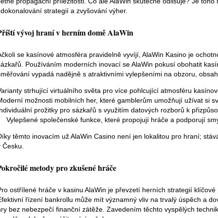
četné propagační příležitosti. Co ale AlaWin skutečně odlišuje? Je toh
zdokonalování strategií a zvyšování výher.
Příští vývoj hraní v herním domě AlaWin
Ačkoli se kasínové atmosféra pravidelně vyvíjí, AlaWin Kasino je ochot
sázkařů. Používáním moderních inovací se AlaWin pokusí obohatit kasí
směřování vypadá nadějně s atraktivními vylepšeními na obzoru, obsahu
Varianty strhující virtuálního světa pro více pohlcující atmosféru kasín
Moderní možnosti mobilních her, které gamblerům umožňují užívat si své
Individuální prožitky pro sázkařů s využitím datových rozborů k přizpůs
Vylepšené společenské funkce, které propojují hráče a podporují smys
Díky těmto inovacím už AlaWin Casino není jen lokalitou pro hraní; stá
v Česku.
Pokročilé metody pro zkušené hráče
Pro ostřílené hráče v kasinu AlaWin je převzetí herních strategií klíčové
Efektivní řízení bankrollu může mít významný vliv na trvalý úspěch a do
hry bez nebezpečí finanční zátěže. Zavedením těchto vyspělých technik