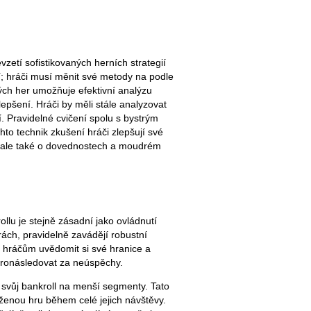
zetí sofistikovaných herních strategií
ní; hráči musí měnit své metody na podle
ch her umožňuje efektivní analýzu
zlepšení. Hráči by měli stále analyzovat
í. Pravidelné cvičení spolu s bystrým
hto technik zkušení hráči zlepšují své
í, ale také o dovednostech a moudrém
lu je stejně zásadní jako ovládnutí
hrách, pravidelně zavádějí robustní
 hráčům uvědomit si své hranice a
pronásledovat za neúspěchy.
í svůj bankroll na menší segmenty. Tato
ženou hru během celé jejich návštěvy.