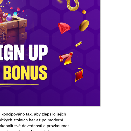
 koncipováno tak, aby zlepšilo jejich
asických stolních her až po moderní
zdokonalit své dovednosti a prozkoumat