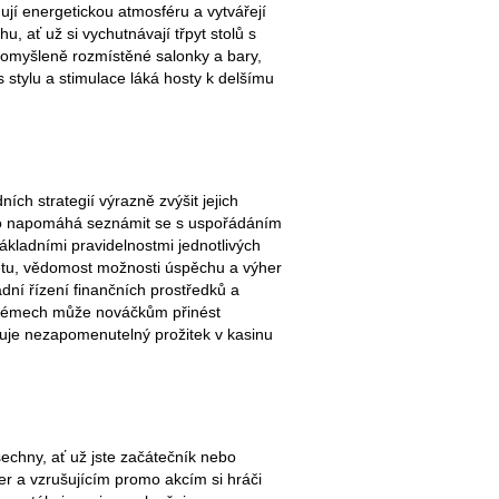
jí energetickou atmosféru a vytvářejí
u, ať už si vychutnávají třpyt stolů s
romyšleně rozmístěné salonky a bary,
stylu a stimulace láká hosty k delšímu
ch strategií výrazně zvýšit jejich
 to napomáhá seznámit se s uspořádáním
ákladními pravidelnostmi jednotlivých
ruletu, vědomost možnosti úspěchu a výher
dní řízení finančních prostředků a
ystémech může nováčkům přinést
uje nezapomenutelný prožitek v kasinu
šechny, ať už jste začátečník nebo
r a vzrušujícím promo akcím si hráči