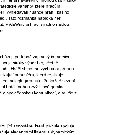
ch her si návštěvníci mohou užít klasiky
rategické varianty, které hráčům
kteří vyhledávají nuance hraní, kasino
edí. Tato rozmanitá nabídka her
učit. V AlaWinu si hráči snadno najdou
ek.
 nacházejí podobně zajímavý immersivní
tavuje široký výběr her, včetně
tudií. Hráči si mohou vychutnat přímou
lzující atmosféru, která replikuje
 technologií garantuje, že každé sezení
 si hráči mohou zvýšit svá gaming
álně a společenskou komunikací, a to vše z
izující atmosféře, která plynule spojuje
maňuje elegantními liniemi a dynamickým