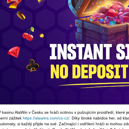
V kasinu AlaWin v Česku se hráči ocitnou v pulzujícím prostředí, které je
herní zážitek
https://alawins.com/cs-cz/
. Díky široké nabídce her, od kl
automaty, si každý přijde na své. Začínající i ostřílení hráči si mohou 