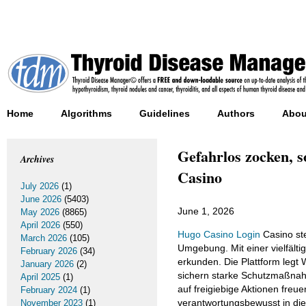
Home
Algorithms
Guidelines
Authors
Abou
Gefahrlos zocken, s
Archives
Casino
July 2026
(1)
June 2026
(5403)
June 1, 2026
May 2026
(8865)
April 2026
(550)
Hugo Casino Login
Casino st
March 2026
(105)
Umgebung. Mit einer vielfält
February 2026
(34)
erkunden. Die Plattform legt 
January 2026
(2)
sichern starke Schutzmaßnahm
April 2025
(1)
auf freigiebige Aktionen freu
February 2024
(1)
verantwortungsbewusst in di
November 2023
(1)