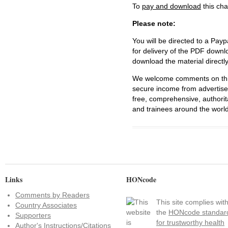
To
pay and download
this cha
Please note:
You will be directed to a Payp
for delivery of the PDF downl
download the material directl
We welcome comments on this 
secure income from advertisem
free, comprehensive, authorit
and trainees around the world
Links
HONcode
Comments by Readers
This site complies wit
Country Associates
the
HONcode standar
Supporters
for trustworthy health
Author's Instructions/Citations