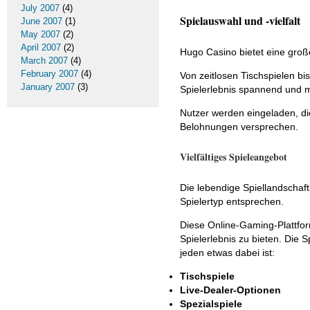
July 2007
(4)
Spielauswahl und -vielfalt
June 2007
(1)
May 2007
(2)
April 2007
(2)
Hugo Casino bietet eine groß
March 2007
(4)
February 2007
(4)
Von zeitlosen Tischspielen bi
January 2007
(3)
Spielerlebnis spannend und m
Nutzer werden eingeladen, di
Belohnungen versprechen.
Vielfältiges Spieleangebot
Die lebendige Spiellandschaf
Spielertyp entsprechen.
Diese Online-Gaming-Plattform
Spielerlebnis zu bieten. Die S
jeden etwas dabei ist:
Tischspiele
Live-Dealer-Optionen
Spezialspiele