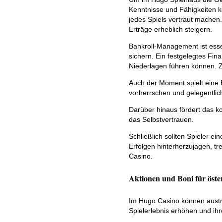
Kenntnisse und Fähigkeiten k
jedes Spiels vertraut machen
Erträge erheblich steigern.
Bankroll-Management ist esse
sichern. Ein festgelegtes Fina
Niederlagen führen können.
Auch der Moment spielt eine
vorherrschen und gelegentlich
Darüber hinaus fördert das k
das Selbstvertrauen.
Schließlich sollten Spieler ei
Erfolgen hinterherzujagen, t
Casino.
Aktionen und Boni für öster
Im Hugo Casino können austria
Spielerlebnis erhöhen und ihr