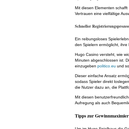
Mit diesen Elementen schafft 
Vertrauen eine vielfältige Au
Schneller Registrierungsprozes
Ein reibungsloses Spielerlebn
den Spielern ermöglicht, ihr
Hugo Casino versteht, wie wich
Minuten abgeschlossen ist. Di
einzugeben
politico.eu
und so 
Dieser einfache Ansatz ermögl
sodass Spieler direkt loslege
die Nutzer dazu an, die Platt
Mit diesen benutzerfreundlich
Aufregung als auch Bequemlic
Tipps zur Gewinnmaximie
Um im Hugo Spielhaus die Ge