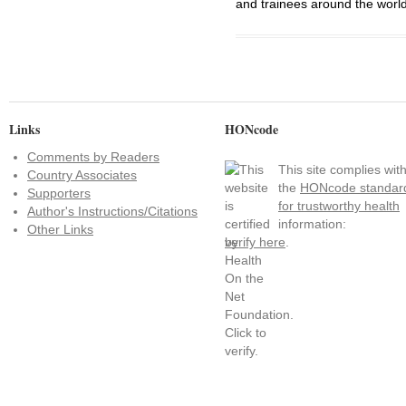
and trainees around the world
Links
HONcode
Comments by Readers
This site complies wit
Country Associates
the
HONcode standar
Supporters
for trustworthy health
Author's Instructions/Citations
information:
Other Links
verify here
.