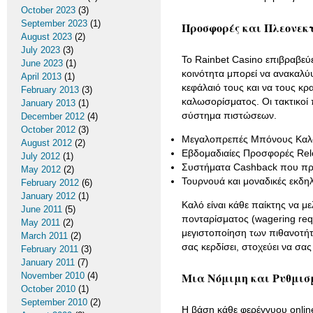
October 2023
(3)
September 2023
(1)
Προσφορές και Πλεονεκ
August 2023
(2)
July 2023
(3)
Το Rainbet Casino επιβραβεύ
June 2023
(1)
κοινότητα μπορεί να ανακαλύ
April 2013
(1)
κεφάλαιό τους και να τους κρ
February 2013
(3)
καλωσορίσματος. Οι τακτικοί 
January 2013
(1)
σύστημα πιστώσεων.
December 2012
(4)
October 2012
(3)
Μεγαλοπρεπές Μπόνους Καλω
August 2012
(2)
Εβδομαδιαίες Προσφορές Relo
July 2012
(1)
Συστήματα Cashback που προ
May 2012
(2)
Τουρνουά και μοναδικές εκδηλ
February 2012
(6)
January 2012
(1)
Καλό είναι κάθε παίκτης να μ
June 2011
(5)
πονταρίσματος (wagering req
May 2011
(2)
μεγιστοποίηση των πιθανοτήτω
March 2011
(2)
σας κερδίσει, στοχεύει να σας
February 2011
(3)
January 2011
(7)
Μια Νόμιμη και Ρυθμισ
November 2010
(4)
October 2010
(1)
September 2010
(2)
Η βάση κάθε φερέγγυου online