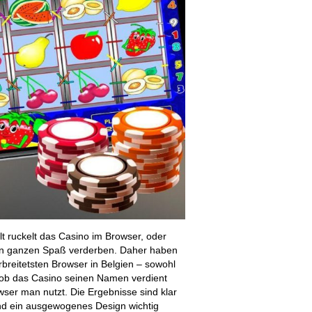
lt ruckelt das Casino im Browser, oder
en ganzen Spaß verderben. Daher haben
rbreitetsten Browser in Belgien – sowohl
 ob das Casino seinen Namen verdient
wser man nutzt. Die Ergebnisse sind klar
 und ein ausgewogenes Design wichtig