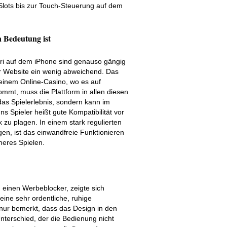
 Slots bis zur Touch-Steuerung auf dem
 Bedeutung ist
ri auf dem iPhone sind genauso gängig
er Website ein wenig abweichend. Das
einem Online-Casino, wo es auf
mmt, muss die Plattform in allen diesen
das Spielerlebnis, sondern kann im
s Spieler heißt gute Kompatibilität vor
k zu plagen. In einem stark regulierten
egen, ist das einwandfreie Funktionieren
heres Spielen.
 einen Werbeblocker, zeigte sich
eine sehr ordentliche, ruhige
t nur bemerkt, dass das Design in den
Unterschied, der die Bedienung nicht