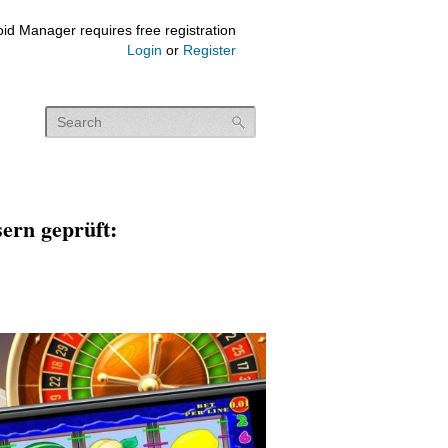
id Manager requires free registration
Login
or
Register
sern geprüft: