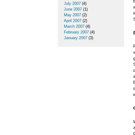
July 2007
(4)
June 2007
(1)
May 2007
(2)
April 2007
(2)
March 2007
(4)
February 2007
(4)
January 2007
(3)